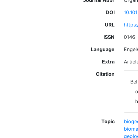
Journal Abbr
Organ
DOI
10.10
URL
https
ISSN
0146
Language
Engel
Extra
Artic
Citation
Bel
o
h
Topic
bioge
bioma
geolo