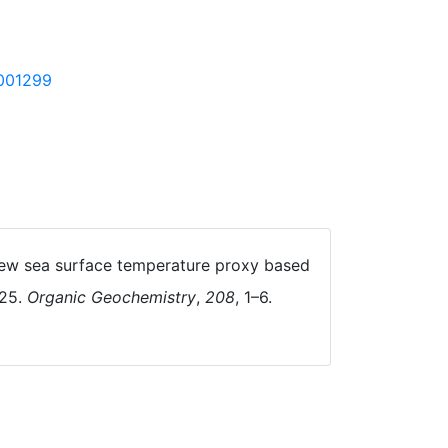
5001299
al new sea surface temperature proxy based
Z25.
Organic Geochemistry
,
208
, 1–6.