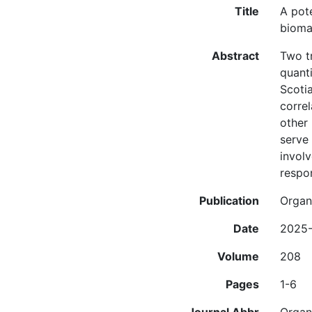
Title
A pot
bioma
Abstract
Two t
quant
Scoti
corre
other
serve 
invol
respon
Publication
Organ
Date
2025-
Volume
208
Pages
1-6