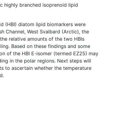
 highly branched isoprenoid lipid
id (HBI) diatom lipid biomarkers were
h Channel, West Svalbard (Arctic), the
the relative amounts of the two HBIs
pling. Based on these findings and some
tion of the HBI E-isomer (termed EZ25) may
ng in the polar regions. Next steps will
s to ascertain whether the temperature
d.