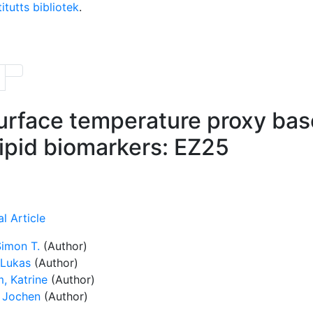
itutts bibliotek
.
urface temperature proxy bas
ipid biomarkers: EZ25
l Article
Simon T.
(Author)
 Lukas
(Author)
, Katrine
(Author)
, Jochen
(Author)