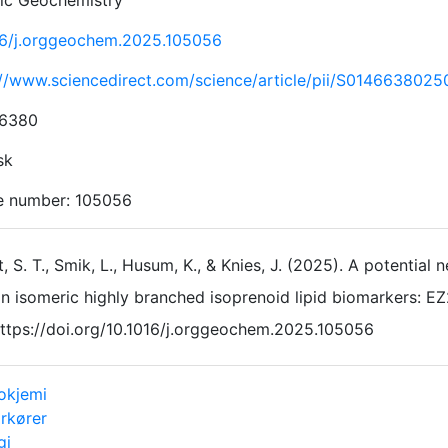
ic Geochemistry
16/j.orggeochem.2025.105056
://www.sciencedirect.com/science/article/pii/S014663802
-6380
sk
le number: 105056
t, S. T., Smik, L., Husum, K., & Knies, J. (2025). A potenti
n isomeric highly branched isoprenoid lipid biomarkers: E
ttps://doi.org/10.1016/j.orggeochem.2025.105056
okjemi
rkører
gi