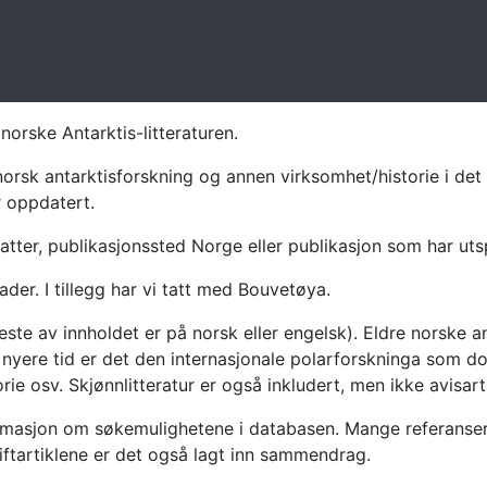
norske Antarktis-litteraturen.
norsk antarktisforskning og annen virksomhet/historie i det 
r oppdatert.
atter, publikasjonssted Norge eller publikasjon som har uts
ader. I tillegg har vi tatt med Bouvetøya.
te av innholdet er på norsk eller engelsk). Eldre norske an
nyere tid er det den internasjonale polarforskninga som dom
ie osv. Skjønnlitteratur er også inkludert, men ikke avisarti
masjon om søkemulighetene i databasen. Mange referanser har
riftartiklene er det også lagt inn sammendrag.