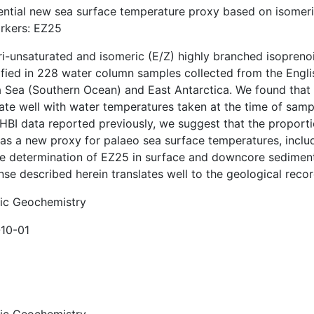
ential new sea surface temperature proxy based on isomeric
rkers: EZ25
ri-unsaturated and isomeric (E/Z) highly branched isopreno
ified in 228 water column samples collected from the Englis
a Sea (Southern Ocean) and East Antarctica. We found that 
late well with water temperatures taken at the time of sam
 HBI data reported previously, we suggest that the propor
as a new proxy for palaeo sea surface temperatures, includi
ve determination of EZ25 in surface and downcore sediment
se described herein translates well to the geological recor
ic Geochemistry
10-01