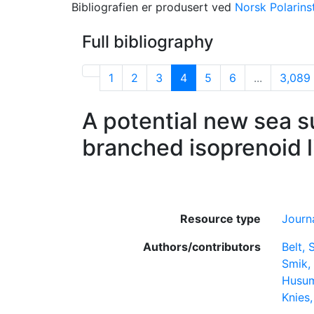
Bibliografien er produsert ved
Norsk Polarinst
Full bibliography
1
2
3
4
5
6
...
3,089
A potential new sea s
branched isoprenoid l
Resource type
Journa
Authors/contributors
Belt, 
Smik,
Husum
Knies