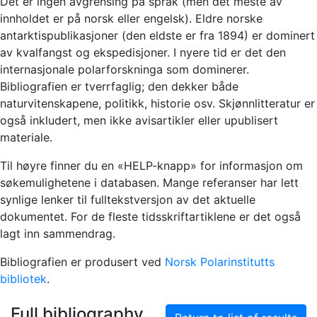
Det er ingen avgrensing på språk (men det meste av
innholdet er på norsk eller engelsk). Eldre norske
antarktispublikasjoner (den eldste er fra 1894) er dominert
av kvalfangst og ekspedisjoner. I nyere tid er det den
internasjonale polarforskninga som dominerer.
Bibliografien er tverrfaglig; den dekker både
naturvitenskapene, politikk, historie osv. Skjønnlitteratur er
også inkludert, men ikke avisartikler eller upublisert
materiale.
Til høyre finner du en «HELP-knapp» for informasjon om
søkemulighetene i databasen. Mange referanser har lett
synlige lenker til fulltekstversjon av det aktuelle
dokumentet. For de fleste tidsskriftartiklene er det også
lagt inn sammendrag.
Bibliografien er produsert ved
Norsk Polarinstitutts
bibliotek
.
Full bibliography