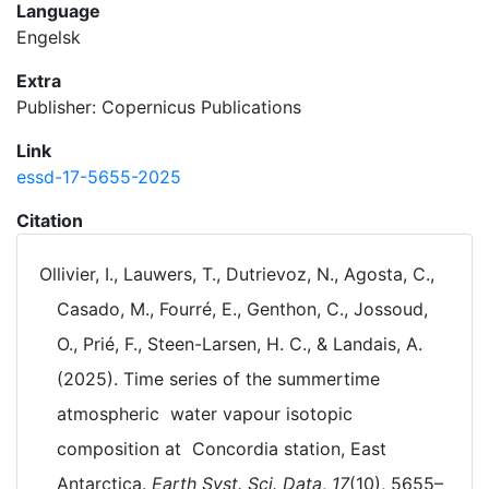
Language
Engelsk
Extra
Publisher: Copernicus Publications
Link
essd-17-5655-2025
Citation
Ollivier, I., Lauwers, T., Dutrievoz, N., Agosta, C.,
Casado, M., Fourré, E., Genthon, C., Jossoud,
O., Prié, F., Steen-Larsen, H. C., & Landais, A.
(2025). Time series of the summertime
atmospheric water vapour isotopic
composition at Concordia station, East
Antarctica.
Earth Syst. Sci. Data
,
17
(10), 5655–