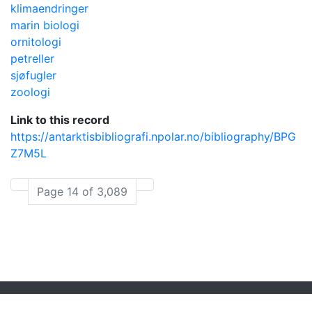
klimaendringer
marin biologi
ornitologi
petreller
sjøfugler
zoologi
Link to this record
https://antarktisbibliografi.npolar.no/bibliography/BPG
Z7M5L
Page 14 of 3,089
Powered by
Zotero
and
Kerko
.