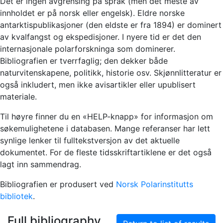
Det er ingen avgrensing på språk (men det meste av
innholdet er på norsk eller engelsk). Eldre norske
antarktispublikasjoner (den eldste er fra 1894) er dominert
av kvalfangst og ekspedisjoner. I nyere tid er det den
internasjonale polarforskninga som dominerer.
Bibliografien er tverrfaglig; den dekker både
naturvitenskapene, politikk, historie osv. Skjønnlitteratur er
også inkludert, men ikke avisartikler eller upublisert
materiale.
Til høyre finner du en «HELP-knapp» for informasjon om
søkemulighetene i databasen. Mange referanser har lett
synlige lenker til fulltekstversjon av det aktuelle
dokumentet. For de fleste tidsskriftartiklene er det også
lagt inn sammendrag.
Bibliografien er produsert ved
Norsk Polarinstitutts
bibliotek
.
Full bibliography