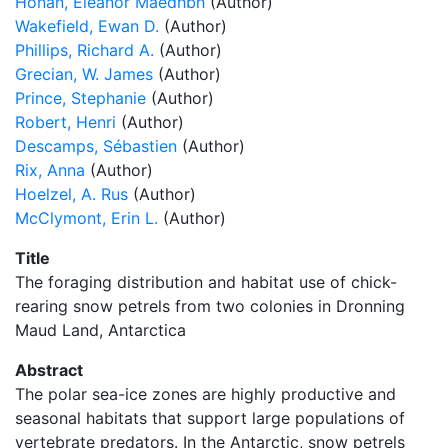
Honan, Eleanor Maedhbh
(Author)
Wakefield, Ewan D.
(Author)
Phillips, Richard A.
(Author)
Grecian, W. James
(Author)
Prince, Stephanie
(Author)
Robert, Henri
(Author)
Descamps, Sébastien
(Author)
Rix, Anna
(Author)
Hoelzel, A. Rus
(Author)
McClymont, Erin L.
(Author)
Title
The foraging distribution and habitat use of chick-
rearing snow petrels from two colonies in Dronning
Maud Land, Antarctica
Abstract
The polar sea-ice zones are highly productive and
seasonal habitats that support large populations of
vertebrate predators. In the Antarctic, snow petrels