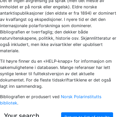
Det er ingen avgrensing på språk (men det meste av
innholdet er på norsk eller engelsk). Eldre norske
antarktispublikasjoner (den eldste er fra 1894) er dominert
av kvalfangst og ekspedisjoner. I nyere tid er det den
internasjonale polarforskninga som dominerer.
Bibliografien er tverrfaglig; den dekker både
naturvitenskapene, politikk, historie osv. Skjønnlitteratur er
også inkludert, men ikke avisartikler eller upublisert
materiale.
Til høyre finner du en «HELP-knapp» for informasjon om
søkemulighetene i databasen. Mange referanser har lett
synlige lenker til fulltekstversjon av det aktuelle
dokumentet. For de fleste tidsskriftartiklene er det også
lagt inn sammendrag.
Bibliografien er produsert ved
Norsk Polarinstitutts
bibliotek
.
Your search