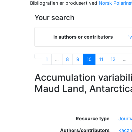
Bibliografien er produsert ved
Norsk Polarinst
Your search
In authors or contributors
"v
1
...
8
9
10
11
12
...
Accumulation variabil
Maud Land, Antarctic
Resource type
Journa
Authors/contributors
Kaczm