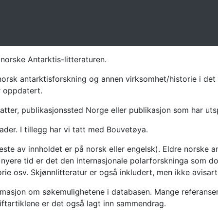
norske Antarktis-litteraturen.
norsk antarktisforskning og annen virksomhet/historie i det 
r oppdatert.
atter, publikasjonssted Norge eller publikasjon som har uts
ader. I tillegg har vi tatt med Bouvetøya.
te av innholdet er på norsk eller engelsk). Eldre norske an
nyere tid er det den internasjonale polarforskninga som dom
ie osv. Skjønnlitteratur er også inkludert, men ikke avisarti
masjon om søkemulighetene i databasen. Mange referanser har
riftartiklene er det også lagt inn sammendrag.