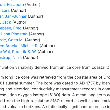
on, Elisabeth
(Author)
, Lars
(Author)
er, Jan-Gunnar
(Author)
, Jack
(Author)
iebsen, Fred
(Author)
, Lena Ringstad
(Author)
ede, Coen M.
(Author)
en Broeke, Michiel R.
(Author)
e Wal, Roderik S. W.
(Author)
strup, Niels
(Author)
ulation variability derived from an ice core from coastal 
 m long ice core was retrieved from the coastal area of Dr
1 austral summer. The core was dated to AD 1737 by identif
ling and electrical conductivity measurement records in com
resolution oxygen isotope (δ18O) data. A mean long-term a
ed from the high-resolution δ18O record as well as accumul
fied volcanic horizons. A statistically significant decreas