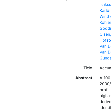
Isakss
Karlöf
Winth
Kohler
Godtl
Olsen
Hofst
Van D
Van D
Gunde
Title
Accum
Abstract
A 100
2000/0
profi
high-
deriv
identi