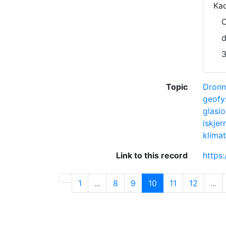
Kac
C
d
3
Topic
Dronn
geofy
glasio
iskjer
klimat
Link to this record
https
1
...
8
9
10
11
12
...