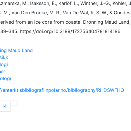
zmarska, M., Isaksson, E., Karlöf, L., Winther, J.-G., Kohler, J
. M., Van Den Broeke, M. R., Van De Wal, R. S. W., & Gundes
erived from an ice core from coastal Dronning Maud Land,
39–345. https://doi.org/10.3189/172756404781814186
ing Maud Land
sikk
logi
ner
ologi
://antarktisbibliografi.npolar.no/bibliography/RHDSWFHQ
14