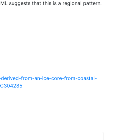
L suggests that this is a regional pattern.
y-derived-from-an-ice-core-from-coastal-
8C304285