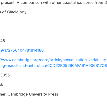
 present. A comparison with other coastal ice cores from DM
s of Glaciology
345
89/172756404781814186
://www.cambridge.org/core/article/accumulation-variabilit
ing-maud-land-antarctica/0CD62B05690AFAB1A906B17C
-3055
sk
sher: Cambridge University Press