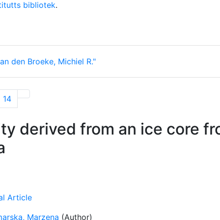
itutts bibliotek
.
an den Broeke, Michiel R."
14
ity derived from an ice core f
a
l Article
arska, Marzena
(Author)