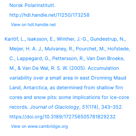
Norsk Polarinstitutt.
http://hdl.handle.net/11250/173258
View on hdl.handle.net
Karlöf, L., Isaksson, E., Winther, J.-G., Gundestrup, N.,
Meijer, H. A. J., Mulvaney, R., Pourchet, M., Hofstede,
C., Lappegard, G., Pettersson, R., Van Den Broeke,
M., & Van De Wal, R. S. W. (2005). Accumulation
variability over a small area in east Dronning Maud
Land, Antarctica, as determined from shallow firn
cores and snow pits: some implications for ice-core
records.
Journal of Glaciology
,
51
(174), 343–352.
https://doi.org/10.3189/172756505781829232
View on www.cambridge.org