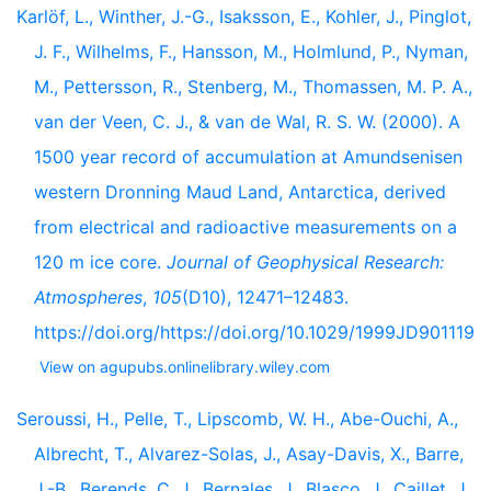
Karlöf, L., Winther, J.-G., Isaksson, E., Kohler, J., Pinglot,
J. F., Wilhelms, F., Hansson, M., Holmlund, P., Nyman,
M., Pettersson, R., Stenberg, M., Thomassen, M. P. A.,
van der Veen, C. J., & van de Wal, R. S. W. (2000). A
1500 year record of accumulation at Amundsenisen
western Dronning Maud Land, Antarctica, derived
from electrical and radioactive measurements on a
120 m ice core.
Journal of Geophysical Research:
Atmospheres
,
105
(D10), 12471–12483.
https://doi.org/https://doi.org/10.1029/1999JD901119
View on agupubs.onlinelibrary.wiley.com
Seroussi, H., Pelle, T., Lipscomb, W. H., Abe-Ouchi, A.,
Albrecht, T., Alvarez-Solas, J., Asay-Davis, X., Barre,
J.-B., Berends, C. J., Bernales, J., Blasco, J., Caillet, J.,