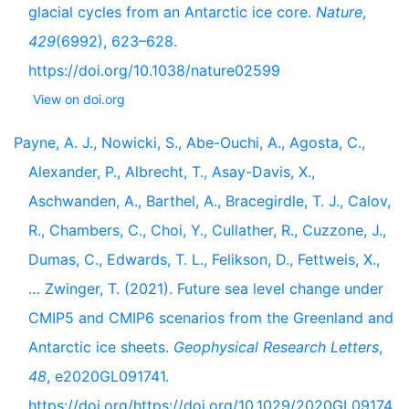
glacial cycles from an Antarctic ice core.
Nature
,
429
(6992), 623–628.
https://doi.org/10.1038/nature02599
View on doi.org
Payne, A. J., Nowicki, S., Abe-Ouchi, A., Agosta, C.,
Alexander, P., Albrecht, T., Asay-Davis, X.,
Aschwanden, A., Barthel, A., Bracegirdle, T. J., Calov,
R., Chambers, C., Choi, Y., Cullather, R., Cuzzone, J.,
Dumas, C., Edwards, T. L., Felikson, D., Fettweis, X.,
… Zwinger, T. (2021). Future sea level change under
CMIP5 and CMIP6 scenarios from the Greenland and
Antarctic ice sheets.
Geophysical Research Letters
,
48
, e2020GL091741.
https://doi.org/https://doi.org/10.1029/2020GL09174