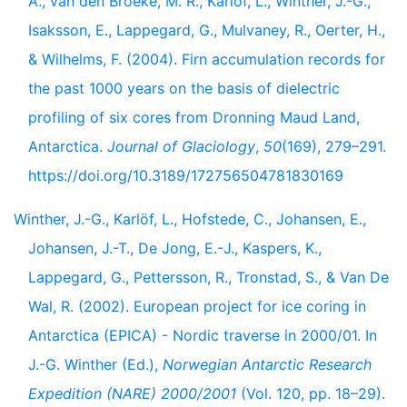
A., van den Broeke, M. R., Karlöf, L., Winther, J.-G.,
Isaksson, E., Lappegard, G., Mulvaney, R., Oerter, H.,
& Wilhelms, F. (2004). Firn accumulation records for
the past 1000 years on the basis of dielectric
profiling of six cores from Dronning Maud Land,
Antarctica.
Journal of Glaciology
,
50
(169), 279–291.
https://doi.org/10.3189/172756504781830169
Winther, J.-G., Karlöf, L., Hofstede, C., Johansen, E.,
Johansen, J.-T., De Jong, E.-J., Kaspers, K.,
Lappegard, G., Pettersson, R., Tronstad, S., & Van De
Wal, R. (2002). European project for ice coring in
Antarctica (EPICA) - Nordic traverse in 2000/01. In
J.-G. Winther (Ed.),
Norwegian Antarctic Research
Expedition (NARE) 2000/2001
(Vol. 120, pp. 18–29).