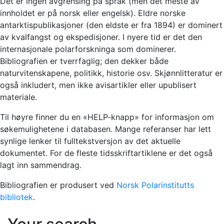
Det er ingen avgrensing på språk (men det meste av
innholdet er på norsk eller engelsk). Eldre norske
antarktispublikasjoner (den eldste er fra 1894) er dominert
av kvalfangst og ekspedisjoner. I nyere tid er det den
internasjonale polarforskninga som dominerer.
Bibliografien er tverrfaglig; den dekker både
naturvitenskapene, politikk, historie osv. Skjønnlitteratur er
også inkludert, men ikke avisartikler eller upublisert
materiale.
Til høyre finner du en «HELP-knapp» for informasjon om
søkemulighetene i databasen. Mange referanser har lett
synlige lenker til fulltekstversjon av det aktuelle
dokumentet. For de fleste tidsskriftartiklene er det også
lagt inn sammendrag.
Bibliografien er produsert ved
Norsk Polarinstitutts
bibliotek
.