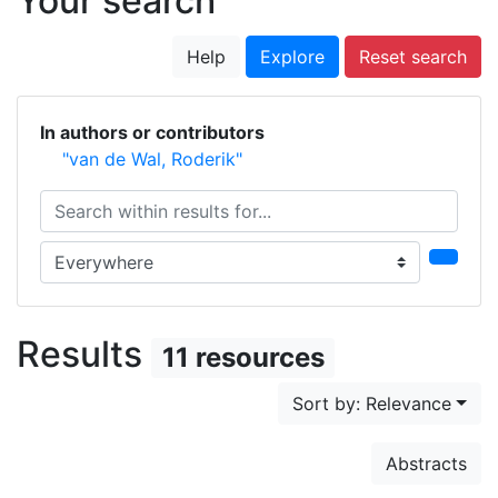
Your search
Help
Explore
Reset search
In authors or contributors
"van de Wal, Roderik"
Search within results for...
Search in...
Results
11 resources
Sort by: Relevance
Abstracts