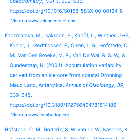
Spectrometry
,
172
(1), 632–636.
https://doi.org/10.1016/S0168-583X(00)00134-8
View on www.sciencedirect.com
Kaczmarska, M., Isaksson, E., Karlöf, L., Winther, J.-G.,
Kohler, J., Godtliebsen, F., Olsen, L. R., Hofstede, C.
M., Van Den Broeke, M. R., Van De Wal, R. S. W., &
Gundestrup, N. (2004). Accumulation variability
derived from an ice core from coastal Dronning
Maud Land, Antarctica.
Annals of Glaciology
,
39
,
339–345.
https://doi.org/10.3189/172756404781814186
View on www.cambridge.org
Hofstede, C. M., Roderik, S. W. van de W., Kaspers, K.