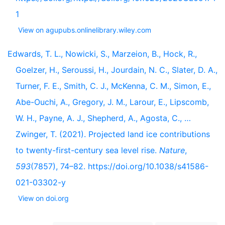
1
View on agupubs.onlinelibrary.wiley.com
Edwards, T. L., Nowicki, S., Marzeion, B., Hock, R.,
Goelzer, H., Seroussi, H., Jourdain, N. C., Slater, D. A.,
Turner, F. E., Smith, C. J., McKenna, C. M., Simon, E.,
Abe-Ouchi, A., Gregory, J. M., Larour, E., Lipscomb,
W. H., Payne, A. J., Shepherd, A., Agosta, C., …
Zwinger, T. (2021). Projected land ice contributions
to twenty-first-century sea level rise.
Nature
,
593
(7857), 74–82. https://doi.org/10.1038/s41586-
021-03302-y
View on doi.org