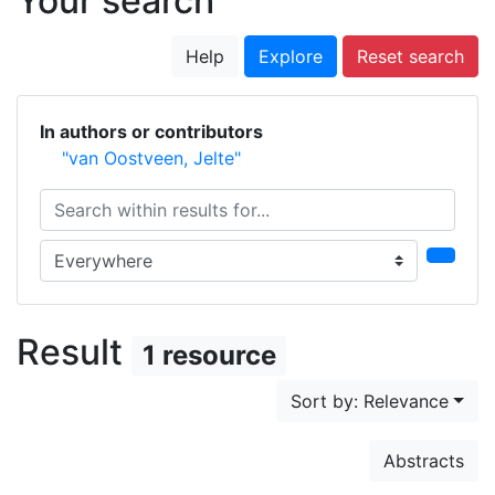
Your search
Help
Explore
Reset search
In authors or contributors
"van Oostveen, Jelte"
Search within results for...
Search in...
Result
1 resource
Sort by: Relevance
Abstracts