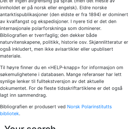
Det er ingen avgrensing på språk (men det meste av
innholdet er på norsk eller engelsk). Eldre norske
antarktispublikasjoner (den eldste er fra 1894) er dominert
av kvalfangst og ekspedisjoner. I nyere tid er det den
internasjonale polarforskninga som dominerer.
Bibliografien er tverrfaglig; den dekker både
naturvitenskapene, politikk, historie osv. Skjønnlitteratur er
også inkludert, men ikke avisartikler eller upublisert
materiale.
Til høyre finner du en «HELP-knapp» for informasjon om
søkemulighetene i databasen. Mange referanser har lett
synlige lenker til fulltekstversjon av det aktuelle
dokumentet. For de fleste tidsskriftartiklene er det også
lagt inn sammendrag.
Bibliografien er produsert ved
Norsk Polarinstitutts
bibliotek
.