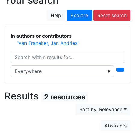
Your search
Help
Explore
Reset search
In authors or contributors
"van Franeker, Jan Andries"
Search within results for...
Search in...
Results
2 resources
Sort by: Relevance
Abstracts