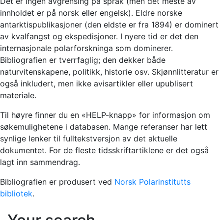
Det er ingen avgrensing på språk (men det meste av
innholdet er på norsk eller engelsk). Eldre norske
antarktispublikasjoner (den eldste er fra 1894) er dominert
av kvalfangst og ekspedisjoner. I nyere tid er det den
internasjonale polarforskninga som dominerer.
Bibliografien er tverrfaglig; den dekker både
naturvitenskapene, politikk, historie osv. Skjønnlitteratur er
også inkludert, men ikke avisartikler eller upublisert
materiale.
Til høyre finner du en «HELP-knapp» for informasjon om
søkemulighetene i databasen. Mange referanser har lett
synlige lenker til fulltekstversjon av det aktuelle
dokumentet. For de fleste tidsskriftartiklene er det også
lagt inn sammendrag.
Bibliografien er produsert ved
Norsk Polarinstitutts
bibliotek
.