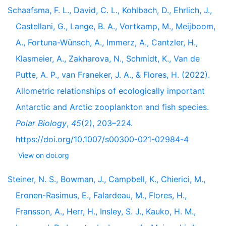
Schaafsma, F. L., David, C. L., Kohlbach, D., Ehrlich, J.,
Castellani, G., Lange, B. A., Vortkamp, M., Meijboom,
A., Fortuna-Wünsch, A., Immerz, A., Cantzler, H.,
Klasmeier, A., Zakharova, N., Schmidt, K., Van de
Putte, A. P., van Franeker, J. A., & Flores, H. (2022).
Allometric relationships of ecologically important
Antarctic and Arctic zooplankton and fish species.
Polar Biology
,
45
(2), 203–224.
https://doi.org/10.1007/s00300-021-02984-4
View on doi.org
Steiner, N. S., Bowman, J., Campbell, K., Chierici, M.,
Eronen-Rasimus, E., Falardeau, M., Flores, H.,
Fransson, A., Herr, H., Insley, S. J., Kauko, H. M.,