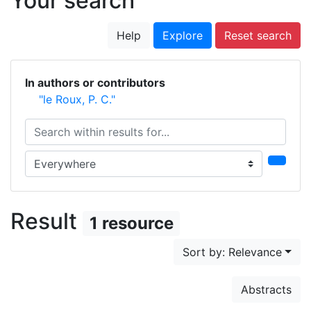
Your search
Help
Explore
Reset search
In authors or contributors
"le Roux, P. C."
Search within results for...
Search in...
Result
1 resource
Sort by: Relevance
Abstracts