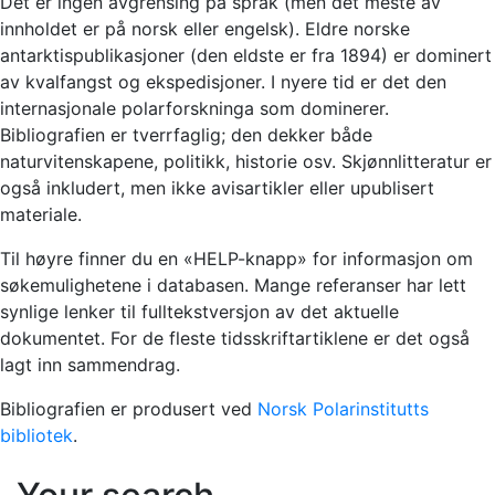
Det er ingen avgrensing på språk (men det meste av
innholdet er på norsk eller engelsk). Eldre norske
antarktispublikasjoner (den eldste er fra 1894) er dominert
av kvalfangst og ekspedisjoner. I nyere tid er det den
internasjonale polarforskninga som dominerer.
Bibliografien er tverrfaglig; den dekker både
naturvitenskapene, politikk, historie osv. Skjønnlitteratur er
også inkludert, men ikke avisartikler eller upublisert
materiale.
Til høyre finner du en «HELP-knapp» for informasjon om
søkemulighetene i databasen. Mange referanser har lett
synlige lenker til fulltekstversjon av det aktuelle
dokumentet. For de fleste tidsskriftartiklene er det også
lagt inn sammendrag.
Bibliografien er produsert ved
Norsk Polarinstitutts
bibliotek
.