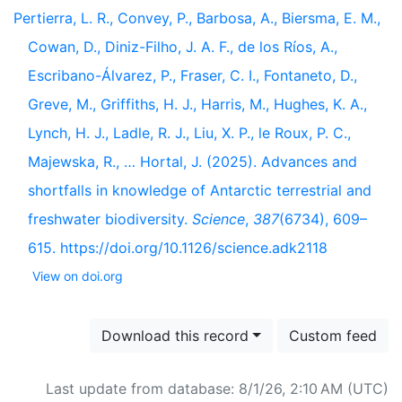
Pertierra, L. R., Convey, P., Barbosa, A., Biersma, E. M.,
Cowan, D., Diniz-Filho, J. A. F., de los Ríos, A.,
Escribano-Álvarez, P., Fraser, C. I., Fontaneto, D.,
Greve, M., Griffiths, H. J., Harris, M., Hughes, K. A.,
Lynch, H. J., Ladle, R. J., Liu, X. P., le Roux, P. C.,
Majewska, R., … Hortal, J. (2025). Advances and
shortfalls in knowledge of Antarctic terrestrial and
freshwater biodiversity.
Science
,
387
(6734), 609–
615. https://doi.org/10.1126/science.adk2118
View on doi.org
Download this record
Custom feed
Last update from database: 8/1/26, 2:10 AM (UTC)