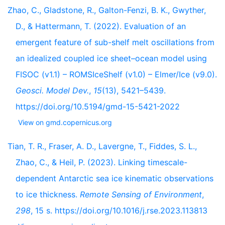
Zhao, C., Gladstone, R., Galton-Fenzi, B. K., Gwyther,
D., & Hattermann, T. (2022). Evaluation of an
emergent feature of sub-shelf melt oscillations from
an idealized coupled ice sheet–ocean model using
FISOC (v1.1) – ROMSIceShelf (v1.0) – Elmer/Ice (v9.0).
Geosci. Model Dev.
,
15
(13), 5421–5439.
https://doi.org/10.5194/gmd-15-5421-2022
View on gmd.copernicus.org
Tian, T. R., Fraser, A. D., Lavergne, T., Fiddes, S. L.,
Zhao, C., & Heil, P. (2023). Linking timescale-
dependent Antarctic sea ice kinematic observations
to ice thickness.
Remote Sensing of Environment
,
298
, 15 s. https://doi.org/10.1016/j.rse.2023.113813