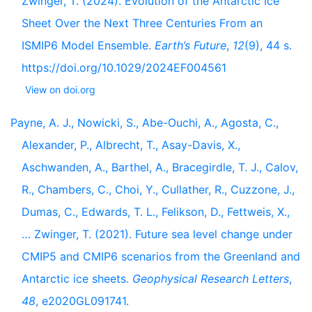
Zwinger, T. (2024). Evolution of the Antarctic Ice
Sheet Over the Next Three Centuries From an
ISMIP6 Model Ensemble.
Earth’s Future
,
12
(9), 44 s.
https://doi.org/10.1029/2024EF004561
View on doi.org
Payne, A. J., Nowicki, S., Abe-Ouchi, A., Agosta, C.,
Alexander, P., Albrecht, T., Asay-Davis, X.,
Aschwanden, A., Barthel, A., Bracegirdle, T. J., Calov,
R., Chambers, C., Choi, Y., Cullather, R., Cuzzone, J.,
Dumas, C., Edwards, T. L., Felikson, D., Fettweis, X.,
… Zwinger, T. (2021). Future sea level change under
CMIP5 and CMIP6 scenarios from the Greenland and
Antarctic ice sheets.
Geophysical Research Letters
,
48
, e2020GL091741.