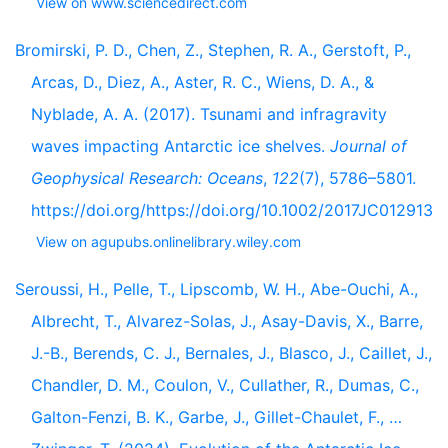
View on www.sciencedirect.com
Bromirski, P. D., Chen, Z., Stephen, R. A., Gerstoft, P.,
Arcas, D., Diez, A., Aster, R. C., Wiens, D. A., &
Nyblade, A. A. (2017). Tsunami and infragravity
waves impacting Antarctic ice shelves.
Journal of
Geophysical Research: Oceans
,
122
(7), 5786–5801.
https://doi.org/https://doi.org/10.1002/2017JC012913
View on agupubs.onlinelibrary.wiley.com
Seroussi, H., Pelle, T., Lipscomb, W. H., Abe-Ouchi, A.,
Albrecht, T., Alvarez-Solas, J., Asay-Davis, X., Barre,
J.-B., Berends, C. J., Bernales, J., Blasco, J., Caillet, J.,
Chandler, D. M., Coulon, V., Cullather, R., Dumas, C.,
Galton-Fenzi, B. K., Garbe, J., Gillet-Chaulet, F., …