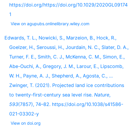
https://doi.org/https://doi.org/10.1029/2020GL09174
1
View on agupubs.onlinelibrary.wiley.com
Edwards, T. L., Nowicki, S., Marzeion, B., Hock, R.,
Goelzer, H., Seroussi, H., Jourdain, N. C., Slater, D. A.,
Turner, F. E., Smith, C. J., McKenna, C. M., Simon, E.,
Abe-Ouchi, A., Gregory, J. M., Larour, E., Lipscomb,
W. H., Payne, A. J., Shepherd, A., Agosta, C., …
Zwinger, T. (2021). Projected land ice contributions
to twenty-first-century sea level rise.
Nature
,
593
(7857), 74–82. https://doi.org/10.1038/s41586-
021-03302-y
View on doi.org