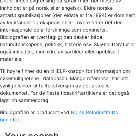
Det er ingen avgrensing på språk (men det meste av
innholdet er på norsk eller engelsk). Eldre norske
antarktispublikasjoner (den eldste er fra 1894) er dominert
av kvalfangst og ekspedisjoner. I nyere tid er det den
internasjonale polarforskninga som dominerer.
Bibliografien er tverrfaglig; den dekker både
naturvitenskapene, politikk, historie osv. Skjønnlitteratur er
også inkludert, men ikke avisartikler eller upublisert
materiale.
Til høyre finner du en «HELP-knapp» for informasjon om
søkemulighetene i databasen. Mange referanser har lett
synlige lenker til fulltekstversjon av det aktuelle
dokumentet. For de fleste tidsskriftartiklene er det også
lagt inn sammendrag.
Bibliografien er produsert ved
Norsk Polarinstitutts
bibliotek
.