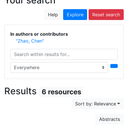
Your search
Help
Explore
Reset search
In authors or contributors
"Zhao, Chen"
Search within results for...
Search in...
Results
6 resources
Sort by: Relevance
Abstracts