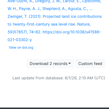
Abe-Ouchi, A., Gregory, J. M., Larour, E., Lipscomb,
W. H., Payne, A. J., Shepherd, A., Agosta, C., …
Zwinger, T. (2021). Projected land ice contributions
to twenty-first-century sea level rise.
Nature
,
593
(7857), 74–82. https://doi.org/10.1038/s41586-
021-03302-y
View on doi.org
Download 2 records
Custom feed
Last update from database: 8/1/26, 2:10 AM (UTC)