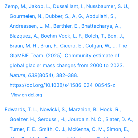
Zemp, M., Jakob, L., Dussaillant, I., Nussbaumer, S. U.,
Gourmelen, N., Dubber, S., A, G., Abdullahi, S.,
Andreassen, L. M., Berthier, E., Bhattacharya, A.,
Blazquez, A., Boehm Vock, L. F., Bolch, T., Box, J.,
Braun, M. H., Brun, F., Cicero, E., Colgan, W., … The
GlaMBIE Team. (2025). Community estimate of
global glacier mass changes from 2000 to 2023.
Nature
,
639
(8054), 382–388.
https://doi.org/10.1038/s41586-024-08545-z
View on doi.org
Edwards, T. L., Nowicki, S., Marzeion, B., Hock, R.,
Goelzer, H., Seroussi, H., Jourdain, N. C., Slater, D. A.,
Turner, F. E., Smith, C. J., McKenna, C. M., Simon, E.,