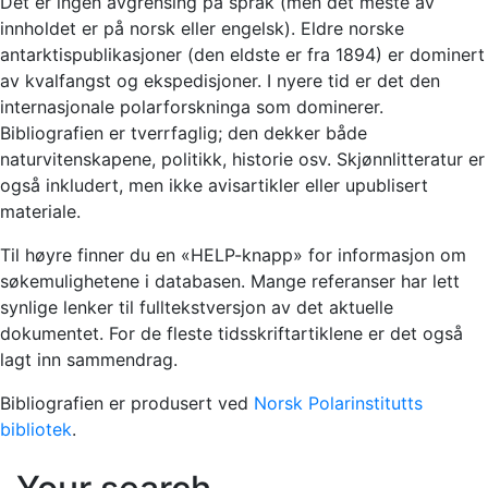
Det er ingen avgrensing på språk (men det meste av
innholdet er på norsk eller engelsk). Eldre norske
antarktispublikasjoner (den eldste er fra 1894) er dominert
av kvalfangst og ekspedisjoner. I nyere tid er det den
internasjonale polarforskninga som dominerer.
Bibliografien er tverrfaglig; den dekker både
naturvitenskapene, politikk, historie osv. Skjønnlitteratur er
også inkludert, men ikke avisartikler eller upublisert
materiale.
Til høyre finner du en «HELP-knapp» for informasjon om
søkemulighetene i databasen. Mange referanser har lett
synlige lenker til fulltekstversjon av det aktuelle
dokumentet. For de fleste tidsskriftartiklene er det også
lagt inn sammendrag.
Bibliografien er produsert ved
Norsk Polarinstitutts
bibliotek
.