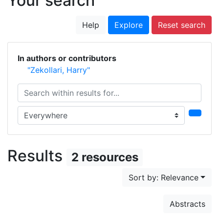
Your search
Help
Explore
Reset search
In authors or contributors
"Zekollari, Harry"
Search within results for...
Search in...
Results
2 resources
Sort by: Relevance
Abstracts