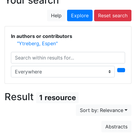
Your search
Help
Explore
Reset search
In authors or contributors
"Ytreberg, Espen"
Search within results for...
Search in...
Result
1 resource
Sort by: Relevance
Abstracts