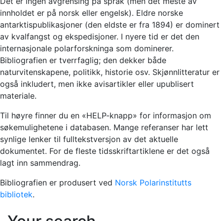
Det er ingen avgrensing på språk (men det meste av
innholdet er på norsk eller engelsk). Eldre norske
antarktispublikasjoner (den eldste er fra 1894) er dominert
av kvalfangst og ekspedisjoner. I nyere tid er det den
internasjonale polarforskninga som dominerer.
Bibliografien er tverrfaglig; den dekker både
naturvitenskapene, politikk, historie osv. Skjønnlitteratur er
også inkludert, men ikke avisartikler eller upublisert
materiale.
Til høyre finner du en «HELP-knapp» for informasjon om
søkemulighetene i databasen. Mange referanser har lett
synlige lenker til fulltekstversjon av det aktuelle
dokumentet. For de fleste tidsskriftartiklene er det også
lagt inn sammendrag.
Bibliografien er produsert ved
Norsk Polarinstitutts
bibliotek
.