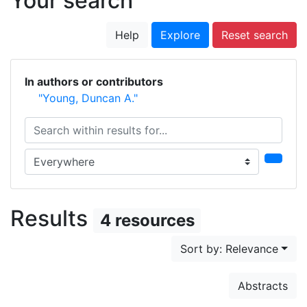
Your search
Help
Explore
Reset search
In authors or contributors
"Young, Duncan A."
Search within results for...
Search in...
Results
4 resources
Sort by: Relevance
Abstracts