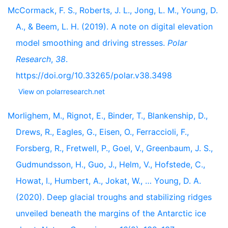
McCormack, F. S., Roberts, J. L., Jong, L. M., Young, D.
A., & Beem, L. H. (2019). A note on digital elevation
model smoothing and driving stresses.
Polar
Research
,
38
.
https://doi.org/10.33265/polar.v38.3498
View on polarresearch.net
Morlighem, M., Rignot, E., Binder, T., Blankenship, D.,
Drews, R., Eagles, G., Eisen, O., Ferraccioli, F.,
Forsberg, R., Fretwell, P., Goel, V., Greenbaum, J. S.,
Gudmundsson, H., Guo, J., Helm, V., Hofstede, C.,
Howat, I., Humbert, A., Jokat, W., … Young, D. A.
(2020). Deep glacial troughs and stabilizing ridges
unveiled beneath the margins of the Antarctic ice