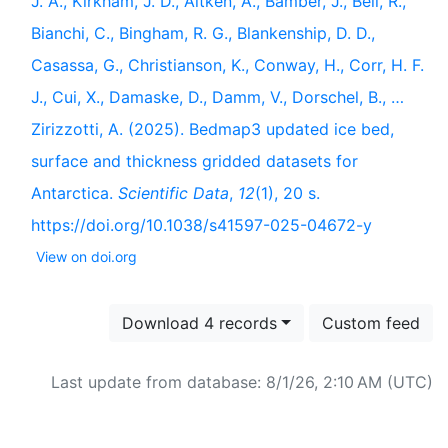
J. A., Kirkham, J. D., Aitken, A., Bamber, J., Bell, R.,
Bianchi, C., Bingham, R. G., Blankenship, D. D.,
Casassa, G., Christianson, K., Conway, H., Corr, H. F.
J., Cui, X., Damaske, D., Damm, V., Dorschel, B., …
Zirizzotti, A. (2025). Bedmap3 updated ice bed,
surface and thickness gridded datasets for
Antarctica.
Scientific Data
,
12
(1), 20 s.
https://doi.org/10.1038/s41597-025-04672-y
View on doi.org
Download 4 records
Custom feed
Last update from database: 8/1/26, 2:10 AM (UTC)