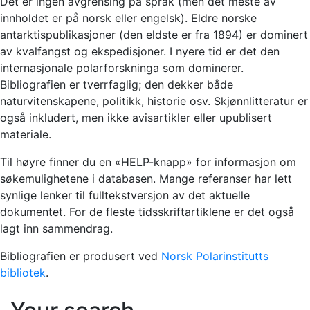
Det er ingen avgrensing på språk (men det meste av
innholdet er på norsk eller engelsk). Eldre norske
antarktispublikasjoner (den eldste er fra 1894) er dominert
av kvalfangst og ekspedisjoner. I nyere tid er det den
internasjonale polarforskninga som dominerer.
Bibliografien er tverrfaglig; den dekker både
naturvitenskapene, politikk, historie osv. Skjønnlitteratur er
også inkludert, men ikke avisartikler eller upublisert
materiale.
Til høyre finner du en «HELP-knapp» for informasjon om
søkemulighetene i databasen. Mange referanser har lett
synlige lenker til fulltekstversjon av det aktuelle
dokumentet. For de fleste tidsskriftartiklene er det også
lagt inn sammendrag.
Bibliografien er produsert ved
Norsk Polarinstitutts
bibliotek
.