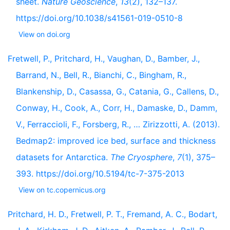
sheet.
Nature Geoscience
,
13
(2), 132–137.
https://doi.org/10.1038/s41561-019-0510-8
View on doi.org
Fretwell, P., Pritchard, H., Vaughan, D., Bamber, J.,
Barrand, N., Bell, R., Bianchi, C., Bingham, R.,
Blankenship, D., Casassa, G., Catania, G., Callens, D.,
Conway, H., Cook, A., Corr, H., Damaske, D., Damm,
V., Ferraccioli, F., Forsberg, R., … Zirizzotti, A. (2013).
Bedmap2: improved ice bed, surface and thickness
datasets for Antarctica.
The Cryosphere
,
7
(1), 375–
393. https://doi.org/10.5194/tc-7-375-2013
View on tc.copernicus.org
Pritchard, H. D., Fretwell, P. T., Fremand, A. C., Bodart,