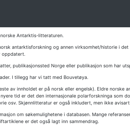
norske Antarktis-litteraturen.
norsk antarktisforskning og annen virksomhet/historie i det 
r oppdatert.
atter, publikasjonssted Norge eller publikasjon som har uts
ader. I tillegg har vi tatt med Bouvetøya.
te av innholdet er på norsk eller engelsk). Eldre norske an
nyere tid er det den internasjonale polarforskninga som dom
ie osv. Skjønnlitteratur er også inkludert, men ikke avisarti
masjon om søkemulighetene i databasen. Mange referanser har
riftartiklene er det også lagt inn sammendrag.