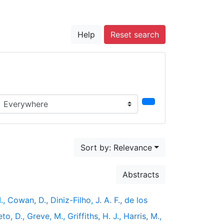
Help
Reset search
earch in...
Sort by: Relevance
Abstracts
., Cowan, D., Diniz-Filho, J. A. F., de los
to, D., Greve, M., Griffiths, H. J., Harris, M.,