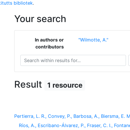
itutts bibliotek
.
Your search
In authors or
"Wilmotte, A."
contributors
Search within results for...
S
Result
1 resource
Pertierra, L. R., Convey, P., Barbosa, A., Biersma, E. M
Ríos, A., Escribano-Álvarez, P., Fraser, C. I., Fontane