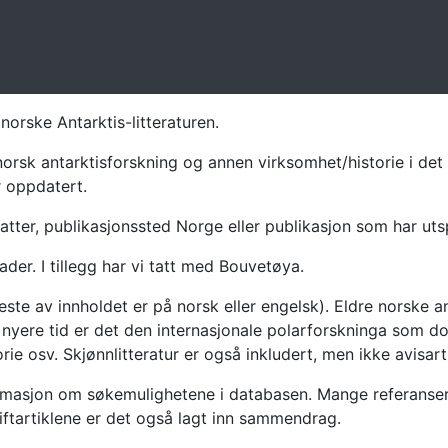
norske Antarktis-litteraturen.
norsk antarktisforskning og annen virksomhet/historie i det 
r oppdatert.
atter, publikasjonssted Norge eller publikasjon som har uts
ader. I tillegg har vi tatt med Bouvetøya.
te av innholdet er på norsk eller engelsk). Eldre norske an
nyere tid er det den internasjonale polarforskninga som dom
ie osv. Skjønnlitteratur er også inkludert, men ikke avisarti
masjon om søkemulighetene i databasen. Mange referanser har
riftartiklene er det også lagt inn sammendrag.