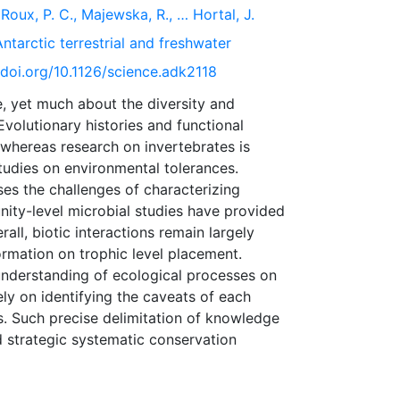
le Roux, P. C., Majewska, R., … Hortal, J.
tarctic terrestrial and freshwater
/doi.org/10.1126/science.adk2118
fe, yet much about the diversity and
Evolutionary histories and functional
 whereas research on invertebrates is
tudies on environmental tolerances.
s the challenges of characterizing
ity-level microbial studies have provided
erall, biotic interactions remain largely
ormation on trophic level placement.
understanding of ecological processes on
ely on identifying the caveats of each
ns. Such precise delimitation of knowledge
d strategic systematic conservation