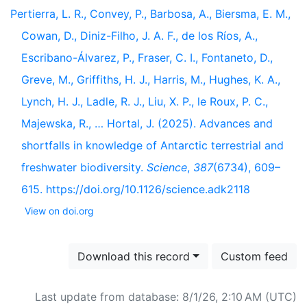
Pertierra, L. R., Convey, P., Barbosa, A., Biersma, E. M.,
Cowan, D., Diniz-Filho, J. A. F., de los Ríos, A.,
Escribano-Álvarez, P., Fraser, C. I., Fontaneto, D.,
Greve, M., Griffiths, H. J., Harris, M., Hughes, K. A.,
Lynch, H. J., Ladle, R. J., Liu, X. P., le Roux, P. C.,
Majewska, R., … Hortal, J. (2025). Advances and
shortfalls in knowledge of Antarctic terrestrial and
freshwater biodiversity.
Science
,
387
(6734), 609–
615. https://doi.org/10.1126/science.adk2118
View on doi.org
Download this record
Custom feed
Last update from database: 8/1/26, 2:10 AM (UTC)