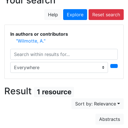
Your search
Help
Explore
Reset search
In authors or contributors
"Wilmotte, A."
Search within results for...
Search in...
Result
1 resource
Sort by: Relevance
Abstracts