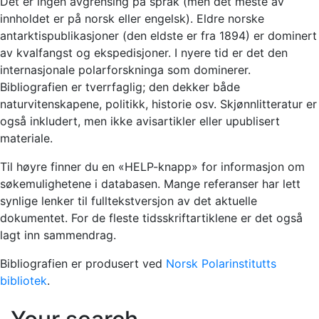
Det er ingen avgrensing på språk (men det meste av
innholdet er på norsk eller engelsk). Eldre norske
antarktispublikasjoner (den eldste er fra 1894) er dominert
av kvalfangst og ekspedisjoner. I nyere tid er det den
internasjonale polarforskninga som dominerer.
Bibliografien er tverrfaglig; den dekker både
naturvitenskapene, politikk, historie osv. Skjønnlitteratur er
også inkludert, men ikke avisartikler eller upublisert
materiale.
Til høyre finner du en «HELP-knapp» for informasjon om
søkemulighetene i databasen. Mange referanser har lett
synlige lenker til fulltekstversjon av det aktuelle
dokumentet. For de fleste tidsskriftartiklene er det også
lagt inn sammendrag.
Bibliografien er produsert ved
Norsk Polarinstitutts
bibliotek
.