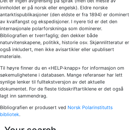
Det er ingen avgrensing på språk (men det meste av
innholdet er på norsk eller engelsk). Eldre norske
antarktispublikasjoner (den eldste er fra 1894) er dominert
av kvalfangst og ekspedisjoner. I nyere tid er det den
internasjonale polarforskninga som dominerer.
Bibliografien er tverrfaglig; den dekker både
naturvitenskapene, politikk, historie osv. Skjønnlitteratur er
også inkludert, men ikke avisartikler eller upublisert
materiale.
Til høyre finner du en «HELP-knapp» for informasjon om
søkemulighetene i databasen. Mange referanser har lett
synlige lenker til fulltekstversjon av det aktuelle
dokumentet. For de fleste tidsskriftartiklene er det også
lagt inn sammendrag.
Bibliografien er produsert ved
Norsk Polarinstitutts
bibliotek
.