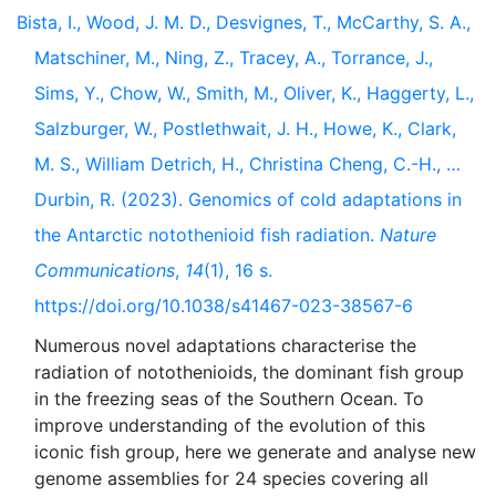
Bista, I., Wood, J. M. D., Desvignes, T., McCarthy, S. A.,
Matschiner, M., Ning, Z., Tracey, A., Torrance, J.,
Sims, Y., Chow, W., Smith, M., Oliver, K., Haggerty, L.,
Salzburger, W., Postlethwait, J. H., Howe, K., Clark,
M. S., William Detrich, H., Christina Cheng, C.-H., …
Durbin, R. (2023). Genomics of cold adaptations in
the Antarctic notothenioid fish radiation.
Nature
Communications
,
14
(1), 16 s.
https://doi.org/10.1038/s41467-023-38567-6
Numerous novel adaptations characterise the
radiation of notothenioids, the dominant fish group
in the freezing seas of the Southern Ocean. To
improve understanding of the evolution of this
iconic fish group, here we generate and analyse new
genome assemblies for 24 species covering all