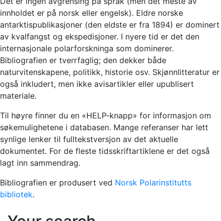
Det er ingen avgrensing på språk (men det meste av
innholdet er på norsk eller engelsk). Eldre norske
antarktispublikasjoner (den eldste er fra 1894) er dominert
av kvalfangst og ekspedisjoner. I nyere tid er det den
internasjonale polarforskninga som dominerer.
Bibliografien er tverrfaglig; den dekker både
naturvitenskapene, politikk, historie osv. Skjønnlitteratur er
også inkludert, men ikke avisartikler eller upublisert
materiale.
Til høyre finner du en «HELP-knapp» for informasjon om
søkemulighetene i databasen. Mange referanser har lett
synlige lenker til fulltekstversjon av det aktuelle
dokumentet. For de fleste tidsskriftartiklene er det også
lagt inn sammendrag.
Bibliografien er produsert ved
Norsk Polarinstitutts
bibliotek
.