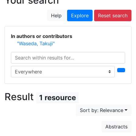
Your search
Help
Explore
Reset search
In authors or contributors
"Waseda, Takuji"
Search within results for...
Search in...
Result
1 resource
Sort by: Relevance
Abstracts