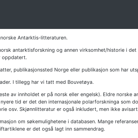
norske Antarktis-litteraturen.
norsk antarktisforskning og annen virksomhet/historie i det 
r oppdatert.
atter, publikasjonssted Norge eller publikasjon som har uts
ader. I tillegg har vi tatt med Bouvetøya.
te av innholdet er på norsk eller engelsk). Eldre norske an
nyere tid er det den internasjonale polarforskninga som dom
ie osv. Skjønnlitteratur er også inkludert, men ikke avisarti
masjon om søkemulighetene i databasen. Mange referanser har
riftartiklene er det også lagt inn sammendrag.