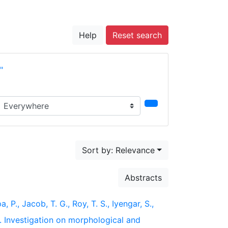
Help
Reset search
"
earch in...
Sort by: Relevance
Abstracts
, P., Jacob, T. G., Roy, T. S., Iyengar, S.,
). Investigation on morphological and