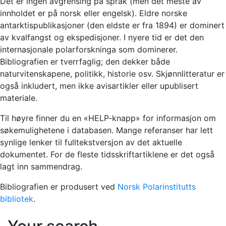
Det er ingen avgrensing på språk (men det meste av
innholdet er på norsk eller engelsk). Eldre norske
antarktispublikasjoner (den eldste er fra 1894) er dominert
av kvalfangst og ekspedisjoner. I nyere tid er det den
internasjonale polarforskninga som dominerer.
Bibliografien er tverrfaglig; den dekker både
naturvitenskapene, politikk, historie osv. Skjønnlitteratur er
også inkludert, men ikke avisartikler eller upublisert
materiale.
Til høyre finner du en «HELP-knapp» for informasjon om
søkemulighetene i databasen. Mange referanser har lett
synlige lenker til fulltekstversjon av det aktuelle
dokumentet. For de fleste tidsskriftartiklene er det også
lagt inn sammendrag.
Bibliografien er produsert ved
Norsk Polarinstitutts
bibliotek
.