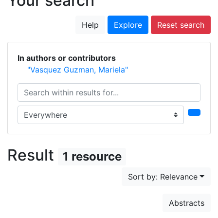
Your search
Help
Explore
Reset search
In authors or contributors
"Vasquez Guzman, Mariela"
Search within results for...
Search in...
Result
1 resource
Sort by: Relevance
Abstracts