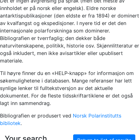
Det er ingen avgrensing på språk (men det meste av
innholdet er på norsk eller engelsk). Eldre norske
antarktispublikasjoner (den eldste er fra 1894) er dominert
av kvalfangst og ekspedisjoner. I nyere tid er det den
internasjonale polarforskninga som dominerer.
Bibliografien er tverrfaglig; den dekker både
naturvitenskapene, politikk, historie osv. Skjønnlitteratur er
også inkludert, men ikke avisartikler eller upublisert
materiale.
Til høyre finner du en «HELP-knapp» for informasjon om
søkemulighetene i databasen. Mange referanser har lett
synlige lenker til fulltekstversjon av det aktuelle
dokumentet. For de fleste tidsskriftartiklene er det også
lagt inn sammendrag.
Bibliografien er produsert ved
Norsk Polarinstitutts
bibliotek
.
Your search