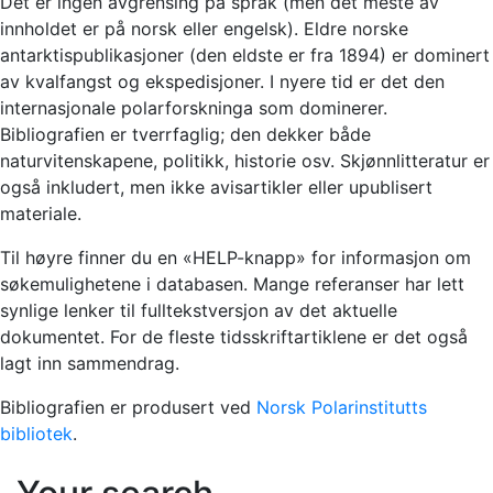
Det er ingen avgrensing på språk (men det meste av
innholdet er på norsk eller engelsk). Eldre norske
antarktispublikasjoner (den eldste er fra 1894) er dominert
av kvalfangst og ekspedisjoner. I nyere tid er det den
internasjonale polarforskninga som dominerer.
Bibliografien er tverrfaglig; den dekker både
naturvitenskapene, politikk, historie osv. Skjønnlitteratur er
også inkludert, men ikke avisartikler eller upublisert
materiale.
Til høyre finner du en «HELP-knapp» for informasjon om
søkemulighetene i databasen. Mange referanser har lett
synlige lenker til fulltekstversjon av det aktuelle
dokumentet. For de fleste tidsskriftartiklene er det også
lagt inn sammendrag.
Bibliografien er produsert ved
Norsk Polarinstitutts
bibliotek
.