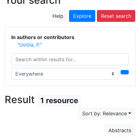
Your search
Help
Explore
Reset search
In authors or contributors
"Uotila, P."
Search within results for...
Search in...
Result
1 resource
Sort by: Relevance
Abstracts