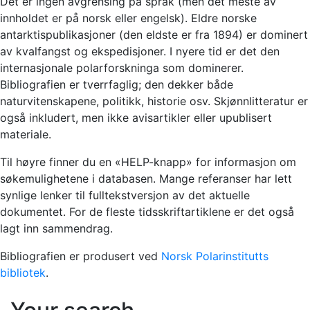
Det er ingen avgrensing på språk (men det meste av
innholdet er på norsk eller engelsk). Eldre norske
antarktispublikasjoner (den eldste er fra 1894) er dominert
av kvalfangst og ekspedisjoner. I nyere tid er det den
internasjonale polarforskninga som dominerer.
Bibliografien er tverrfaglig; den dekker både
naturvitenskapene, politikk, historie osv. Skjønnlitteratur er
også inkludert, men ikke avisartikler eller upublisert
materiale.
Til høyre finner du en «HELP-knapp» for informasjon om
søkemulighetene i databasen. Mange referanser har lett
synlige lenker til fulltekstversjon av det aktuelle
dokumentet. For de fleste tidsskriftartiklene er det også
lagt inn sammendrag.
Bibliografien er produsert ved
Norsk Polarinstitutts
bibliotek
.