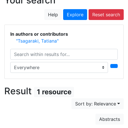
Your search
Help
Explore
Reset search
In authors or contributors
"Tsagaraki, Tatiana"
Search within results for...
Search in...
Result
1 resource
Sort by: Relevance
Abstracts