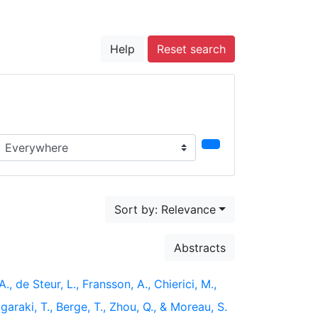
Help
Reset search
earch in...
Sort by: Relevance
Abstracts
, de Steur, L., Fransson, A., Chierici, M.,
garaki, T., Berge, T., Zhou, Q., & Moreau, S.