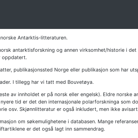
norske Antarktis-litteraturen.
norsk antarktisforskning og annen virksomhet/historie i det 
r oppdatert.
atter, publikasjonssted Norge eller publikasjon som har uts
ader. I tillegg har vi tatt med Bouvetøya.
te av innholdet er på norsk eller engelsk). Eldre norske an
nyere tid er det den internasjonale polarforskninga som dom
ie osv. Skjønnlitteratur er også inkludert, men ikke avisarti
masjon om søkemulighetene i databasen. Mange referanser har
riftartiklene er det også lagt inn sammendrag.