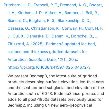
Pritchard, H. D., Fretwell, P. T., Fremand, A. C., Bodart,
J. A., Kirkham, J. D., Aitken, A., Bamber, J., Bell, R.,
Bianchi, C., Bingham, R. G., Blankenship, D. D.,
Casassa, G., Christianson, K., Conway, H., Corr, H. F.
J., Cui, X., Damaske, D., Damm, V., Dorschel, B., …
Zirizzotti, A. (2025). Bedmap3 updated ice bed,
surface and thickness gridded datasets for
Antarctica.
Scientific Data
,
12
(1), 20 s.
https://doi.org/10.1038/s41597-025-04672-y
We present Bedmap3, the latest suite of gridded
products describing surface elevation, ice-thickness
and the seafloor and subglacial bed elevation of the
Antarctic south of 60 °S. Bedmap3 incorporates and
adds to all post-1950s datasets previously used for
Bedmap2, including 84 new aero-geophysical