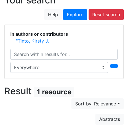
Your search
Help
Explore
Reset search
In authors or contributors
"Tinto, Kirsty J."
Search within results for...
Search in...
Result
1 resource
Sort by: Relevance
Abstracts