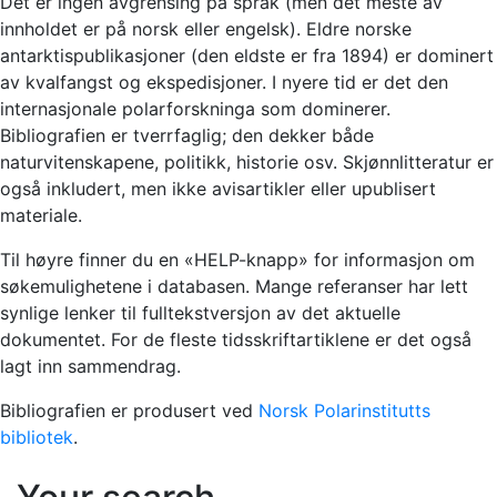
Det er ingen avgrensing på språk (men det meste av
innholdet er på norsk eller engelsk). Eldre norske
antarktispublikasjoner (den eldste er fra 1894) er dominert
av kvalfangst og ekspedisjoner. I nyere tid er det den
internasjonale polarforskninga som dominerer.
Bibliografien er tverrfaglig; den dekker både
naturvitenskapene, politikk, historie osv. Skjønnlitteratur er
også inkludert, men ikke avisartikler eller upublisert
materiale.
Til høyre finner du en «HELP-knapp» for informasjon om
søkemulighetene i databasen. Mange referanser har lett
synlige lenker til fulltekstversjon av det aktuelle
dokumentet. For de fleste tidsskriftartiklene er det også
lagt inn sammendrag.
Bibliografien er produsert ved
Norsk Polarinstitutts
bibliotek
.