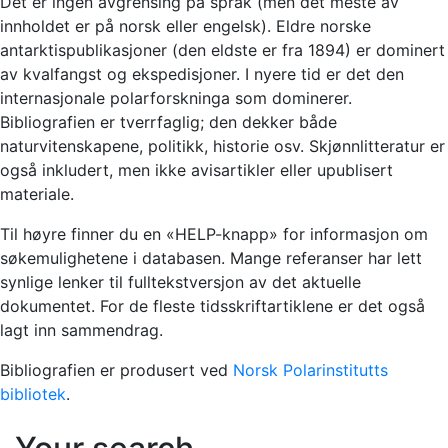
Det er ingen avgrensing på språk (men det meste av
innholdet er på norsk eller engelsk). Eldre norske
antarktispublikasjoner (den eldste er fra 1894) er dominert
av kvalfangst og ekspedisjoner. I nyere tid er det den
internasjonale polarforskninga som dominerer.
Bibliografien er tverrfaglig; den dekker både
naturvitenskapene, politikk, historie osv. Skjønnlitteratur er
også inkludert, men ikke avisartikler eller upublisert
materiale.
Til høyre finner du en «HELP-knapp» for informasjon om
søkemulighetene i databasen. Mange referanser har lett
synlige lenker til fulltekstversjon av det aktuelle
dokumentet. For de fleste tidsskriftartiklene er det også
lagt inn sammendrag.
Bibliografien er produsert ved
Norsk Polarinstitutts
bibliotek
.