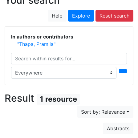
Your search
Help
Explore
Reset search
In authors or contributors
"Thapa, Pramila"
Search within results for...
Search in...
Result
1 resource
Sort by: Relevance
Abstracts