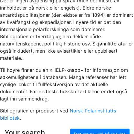
Det er ingen avgrensing på språk (men det meste av
innholdet er på norsk eller engelsk). Eldre norske
antarktispublikasjoner (den eldste er fra 1894) er dominert
av kvalfangst og ekspedisjoner. I nyere tid er det den
internasjonale polarforskninga som dominerer.
Bibliografien er tverrfaglig; den dekker både
naturvitenskapene, politikk, historie osv. Skjønnlitteratur er
også inkludert, men ikke avisartikler eller upublisert
materiale.
Til høyre finner du en «HELP-knapp» for informasjon om
søkemulighetene i databasen. Mange referanser har lett
synlige lenker til fulltekstversjon av det aktuelle
dokumentet. For de fleste tidsskriftartiklene er det også
lagt inn sammendrag.
Bibliografien er produsert ved
Norsk Polarinstitutts
bibliotek
.
Your search