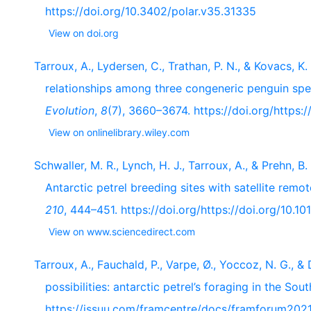
https://doi.org/10.3402/polar.v35.31335
View on doi.org
Tarroux, A., Lydersen, C., Trathan, P. N., & Kovacs, K
relationships among three congeneric penguin spe
Evolution
,
8
(7), 3660–3674. https://doi.org/https:
View on onlinelibrary.wiley.com
Schwaller, M. R., Lynch, H. J., Tarroux, A., & Prehn, 
Antarctic petrel breeding sites with satellite remo
210
, 444–451. https://doi.org/https://doi.org/10.10
View on www.sciencedirect.com
Tarroux, A., Fauchald, P., Varpe, Ø., Yoccoz, N. G., 
possibilities: antarctic petrel’s foraging in the So
https://issuu.com/framcentre/docs/framforum202