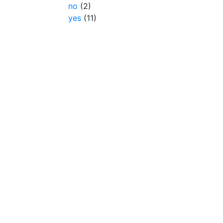
no
(2)
yes
(11)