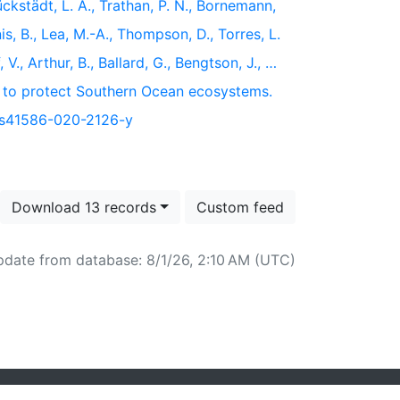
ückstädt, L. A., Trathan, P. N., Bornemann,
nis, B., Lea, M.-A., Thompson, D., Torres, L.
V., Arthur, B., Ballard, G., Bengtson, J., …
s to protect Southern Ocean ecosystems.
8/s41586-020-2126-y
Download 13 records
Custom feed
pdate from database: 8/1/26, 2:10 AM (UTC)