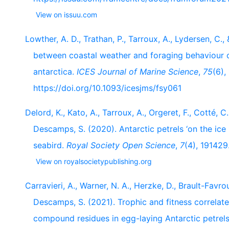
View on issuu.com
Lowther, A. D., Trathan, P., Tarroux, A., Lydersen, C.,
between coastal weather and foraging behaviour o
antarctica.
ICES Journal of Marine Science
,
75
(6),
https://doi.org/10.1093/icesjms/fsy061
Delord, K., Kato, A., Tarroux, A., Orgeret, F., Cotté, C
Descamps, S. (2020). Antarctic petrels ‘on the ice 
seabird.
Royal Society Open Science
,
7
(4), 191429
View on royalsocietypublishing.org
Carravieri, A., Warner, N. A., Herzke, D., Brault-Favrou
Descamps, S. (2021). Trophic and fitness correlat
compound residues in egg-laying Antarctic petrel