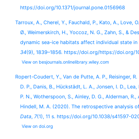
https://doi.org/10.1371/journal.pone.0156968
Tarroux, A., Cherel, Y., Fauchald, P., Kato, A., Love, 
Ø., Weimerskirch, H., Yoccoz, N. G., Zahn, S., & De
dynamic sea-ice habitats affect individual state i
34
(9), 1839–1856. https://doi.org/https://doi.org
View on besjournals.onlinelibrary.wiley.com
Ropert-Coudert, Y., Van de Putte, A. P., Reisinger, R.
D. P., Danis, B., Hückstädt, L. A., Jonsen, I. D., Lea
P. N., Wotherspoon, S., Ainley, D. G., Alderman, R., 
Hindell, M. A. (2020). The retrospective analysis o
Data
,
7
(1), 11 s. https://doi.org/10.1038/s41597-0
View on doi.org