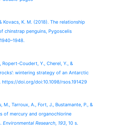
 & Kovacs, K. M. (2018). The relationship
f chinstrap penguins, Pygoscelis
 1940–1948.
., Ropert-Coudert, Y., Cherel, Y., &
rocks’: wintering strategy of an Antarctic
. https://doi.org/doi:10.1098/rsos.191429
, M., Tarroux, A., Fort, J., Bustamante, P., &
es of mercury and organochlorine
s.
Environmental Research
,
193
, 10 s.