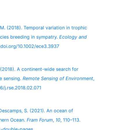
. M. (2018). Temporal variation in trophic
cies breeding in sympatry.
Ecology and
//doi.org/10.1002/ece3.3937
B. (2018). A continent-wide search for
te sensing.
Remote Sensing of Environment
,
16/j.rse.2018.02.071
& Descamps, S. (2021). An ocean of
uthern Ocean.
Fram Forum
,
10
, 110–113.
1-double-pages