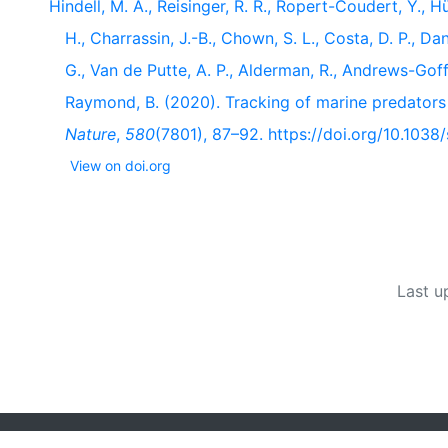
Hindell, M. A., Reisinger, R. R., Ropert-Coudert, Y., H
H., Charrassin, J.-B., Chown, S. L., Costa, D. P., Da
G., Van de Putte, A. P., Alderman, R., Andrews-Goff, 
Raymond, B. (2020). Tracking of marine predator
Nature
,
580
(7801), 87–92. https://doi.org/10.103
View on doi.org
Last u
Powered by
Zotero
and
Kerko
.