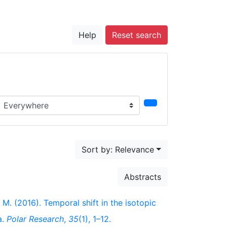
Help
Reset search
earch in...
Sort by: Relevance
Abstracts
. M. (2016). Temporal shift in the isotopic
a.
Polar Research
,
35
(1), 1–12.