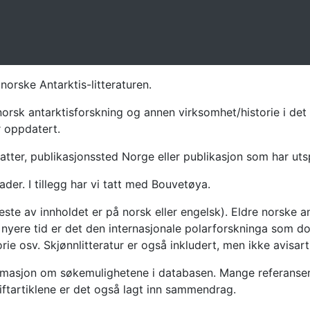
norske Antarktis-litteraturen.
norsk antarktisforskning og annen virksomhet/historie i det 
r oppdatert.
atter, publikasjonssted Norge eller publikasjon som har uts
ader. I tillegg har vi tatt med Bouvetøya.
te av innholdet er på norsk eller engelsk). Eldre norske an
nyere tid er det den internasjonale polarforskninga som dom
ie osv. Skjønnlitteratur er også inkludert, men ikke avisarti
masjon om søkemulighetene i databasen. Mange referanser har
riftartiklene er det også lagt inn sammendrag.