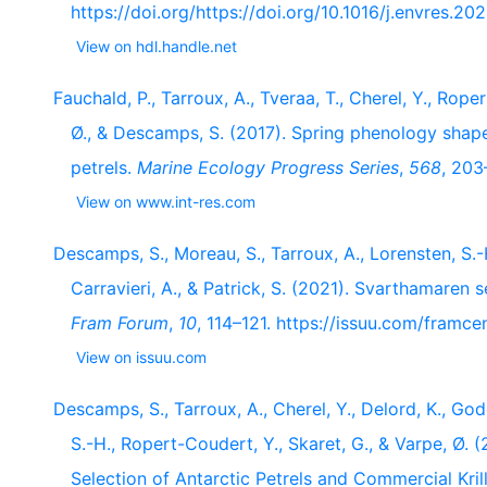
https://doi.org/https://doi.org/10.1016/j.envres.20
View on hdl.handle.net
Fauchald, P., Tarroux, A., Tveraa, T., Cherel, Y., Roper
Ø., & Descamps, S. (2017). Spring phenology shape
petrels.
Marine Ecology Progress Series
,
568
, 203
View on www.int-res.com
Descamps, S., Moreau, S., Tarroux, A., Lorensten, S.-H
Carravieri, A., & Patrick, S. (2021). Svarthamaren 
Fram Forum
,
10
, 114–121. https://issuu.com/fram
View on issuu.com
Descamps, S., Tarroux, A., Cherel, Y., Delord, K., Godø,
S.-H., Ropert-Coudert, Y., Skaret, G., & Varpe, Ø. 
Selection of Antarctic Petrels and Commercial Krill