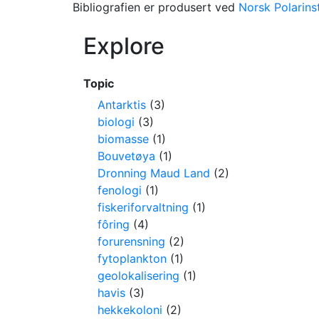
Bibliografien er produsert ved
Norsk Polarinst
Explore
Topic
Antarktis
(3)
biologi
(3)
biomasse
(1)
Bouvetøya
(1)
Dronning Maud Land
(2)
fenologi
(1)
fiskeriforvaltning
(1)
fôring
(4)
forurensning
(2)
fytoplankton
(1)
geolokalisering
(1)
havis
(3)
hekkekoloni
(2)