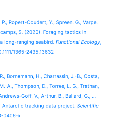
O. P., Ropert-Coudert, Y., Spreen, G., Varpe,
scamps, S. (2020). Foraging tactics in
n a long-ranging seabird.
Functional Ecology
,
/10.1111/1365-2435.13632
 R., Bornemann, H., Charrassin, J.-B., Costa,
, M.-A., Thompson, D., Torres, L. G., Trathan,
Andrews-Goff, V., Arthur, B., Ballard, G., …
f Antarctic tracking data project.
Scientific
20-0406-x