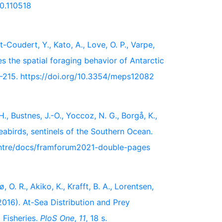
20.110518
t-Coudert, Y., Kato, A., Love, O. P., Varpe,
s the spatial foraging behavior of Antarctic
–215. https://doi.org/10.3354/meps12082
., Bustnes, J.-O., Yoccoz, N. G., Borgå, K.,
seabirds, sentinels of the Southern Ocean.
centre/docs/framforum2021-double-pages
 O. R., Akiko, K., Krafft, B. A., Lorentsen,
(2016). At-Sea Distribution and Prey
 Fisheries.
PloS One
,
11
, 18 s.