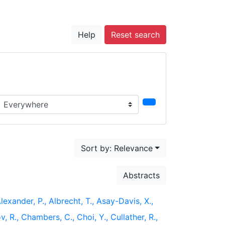
Help
Reset search
earch in...
Sort by: Relevance
Abstracts
lexander, P., Albrecht, T., Asay-Davis, X.,
v, R., Chambers, C., Choi, Y., Cullather, R.,