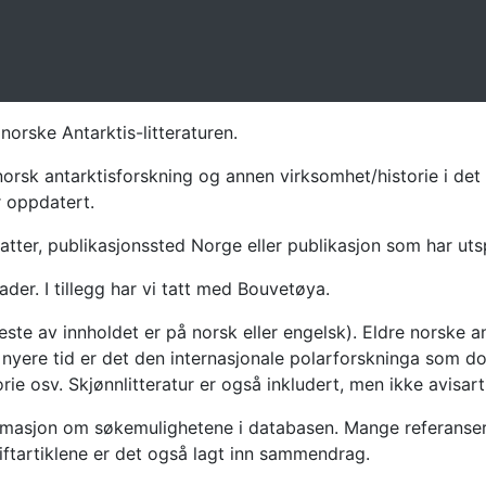
norske Antarktis-litteraturen.
norsk antarktisforskning og annen virksomhet/historie i det 
r oppdatert.
atter, publikasjonssted Norge eller publikasjon som har uts
ader. I tillegg har vi tatt med Bouvetøya.
te av innholdet er på norsk eller engelsk). Eldre norske an
nyere tid er det den internasjonale polarforskninga som dom
ie osv. Skjønnlitteratur er også inkludert, men ikke avisarti
masjon om søkemulighetene i databasen. Mange referanser har
riftartiklene er det også lagt inn sammendrag.