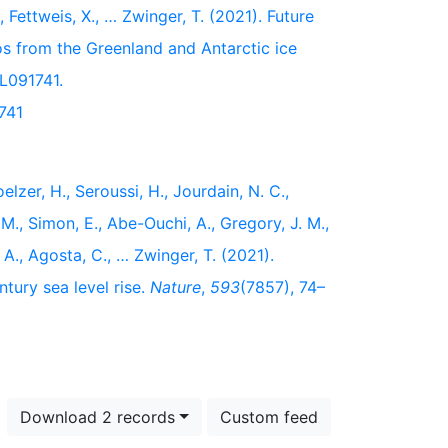
, Fettweis, X., … Zwinger, T. (2021). Future
s from the Greenland and Antarctic ice
L091741.
741
elzer, H., Seroussi, H., Jourdain, N. C.,
. M., Simon, E., Abe-Ouchi, A., Gregory, J. M.,
 A., Agosta, C., … Zwinger, T. (2021).
ntury sea level rise.
Nature
,
593
(7857), 74–
Download 2 records
Custom feed