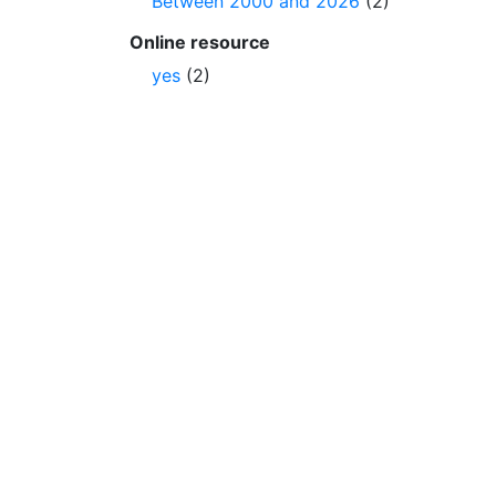
Between 2000 and 2026
(2)
Online resource
yes
(2)