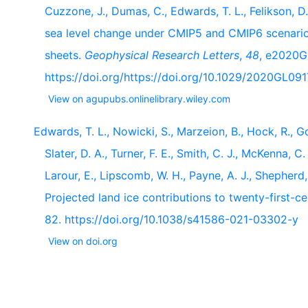
Cuzzone, J., Dumas, C., Edwards, T. L., Felikson, D.
sea level change under CMIP5 and CMIP6 scenario
sheets.
Geophysical Research Letters
,
48
, e2020G
https://doi.org/https://doi.org/10.1029/2020GL091
View on agupubs.onlinelibrary.wiley.com
Edwards, T. L., Nowicki, S., Marzeion, B., Hock, R., Go
Slater, D. A., Turner, F. E., Smith, C. J., McKenna, C
Larour, E., Lipscomb, W. H., Payne, A. J., Shepherd,
Projected land ice contributions to twenty-first-ce
82. https://doi.org/10.1038/s41586-021-03302-y
View on doi.org