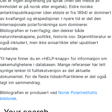
Det er ingen avgrensing på språk (men det meste av
innholdet er på norsk eller engelsk). Eldre norske
antarktispublikasjoner (den eldste er fra 1894) er dominert
av kvalfangst og ekspedisjoner. I nyere tid er det den
internasjonale polarforskninga som dominerer.
Bibliografien er tverrfaglig; den dekker både
naturvitenskapene, politikk, historie osv. Skjønnlitteratur er
også inkludert, men ikke avisartikler eller upublisert
materiale.
Til høyre finner du en «HELP-knapp» for informasjon om
søkemulighetene i databasen. Mange referanser har lett
synlige lenker til fulltekstversjon av det aktuelle
dokumentet. For de fleste tidsskriftartiklene er det også
lagt inn sammendrag.
Bibliografien er produsert ved
Norsk Polarinstitutts
bibliotek
.