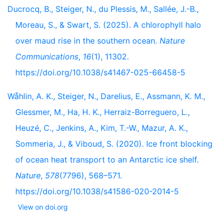
Ducrocq, B., Steiger, N., du Plessis, M., Sallée, J.-B.,
Moreau, S., & Swart, S. (2025). A chlorophyll halo
over maud rise in the southern ocean.
Nature
Communications
,
16
(1), 11302.
https://doi.org/10.1038/s41467-025-66458-5
Wåhlin, A. K., Steiger, N., Darelius, E., Assmann, K. M.,
Glessmer, M., Ha, H. K., Herraiz-Borreguero, L.,
Heuzé, C., Jenkins, A., Kim, T.-W., Mazur, A. K.,
Sommeria, J., & Viboud, S. (2020). Ice front blocking
of ocean heat transport to an Antarctic ice shelf.
Nature
,
578
(7796), 568–571.
https://doi.org/10.1038/s41586-020-2014-5
View on doi.org