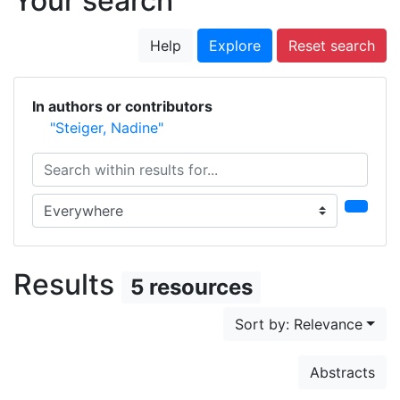
Your search
Help
Explore
Reset search
In authors or contributors
"Steiger, Nadine"
Search within results for...
Search in...
Results
5 resources
Sort by: Relevance
Abstracts