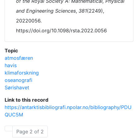
of the Royal Society A: Mathematical, Physical
and Engineering Sciences
,
381
(2249),
20220056.
https://doi.org/10.1098/rsta.2022.0056
Topic
atmosfæren
havis
klimaforskning
oseanografi
Sørishavet
Link to this record
https://antarktisbibliografi.npolar.no/bibliography/PDU
QUC5M
Page 2 of 2