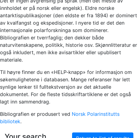
Det er ingen avgrensing på språk (men det meste av
innholdet er på norsk eller engelsk). Eldre norske
antarktispublikasjoner (den eldste er fra 1894) er dominert
av kvalfangst og ekspedisjoner. I nyere tid er det den
internasjonale polarforskninga som dominerer.
Bibliografien er tverrfaglig; den dekker både
naturvitenskapene, politikk, historie osv. Skjønnlitteratur er
også inkludert, men ikke avisartikler eller upublisert
materiale.
Til høyre finner du en «HELP-knapp» for informasjon om
søkemulighetene i databasen. Mange referanser har lett
synlige lenker til fulltekstversjon av det aktuelle
dokumentet. For de fleste tidsskriftartiklene er det også
lagt inn sammendrag.
Bibliografien er produsert ved
Norsk Polarinstitutts
bibliotek
.
Your search