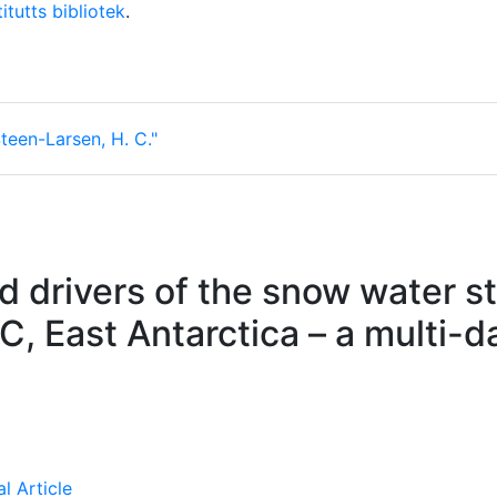
itutts bibliotek
.
teen-Larsen, H. C."
 drivers of the snow water st
, East Antarctica – a multi-d
l Article