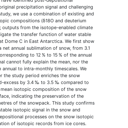
s have identified post-depositional
riginal precipitation signal and challenging
s study, we use a combination of existing and
otopic compositions (δ18O and deuterium
; outputs from the isotope-enabled climate
ate the transfer function of water stable
at Dome C in East Antarctica. We first show
 a net annual sublimation of snow, from 3.1
orresponding to 12 % to 15 % of the annual
nal cannot fully explain the mean, nor the
m annual to intra-monthly timescales. We
r the study period enriches the snow
 d-excess by 3.4 ‰ to 3.5 ‰ compared to
he mean isotopic composition of the snow
face, indicating the preservation of the
metres of the snowpack. This study confirms
table isotopic signal in the snow and
-depositional processes on the snow isotopic
tion of isotopic records from ice cores.