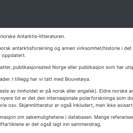
norske Antarktis-litteraturen.
norsk antarktisforskning og annen virksomhet/historie i det 
r oppdatert.
atter, publikasjonssted Norge eller publikasjon som har uts
ader. I tillegg har vi tatt med Bouvetøya.
te av innholdet er på norsk eller engelsk). Eldre norske an
nyere tid er det den internasjonale polarforskninga som dom
ie osv. Skjønnlitteratur er også inkludert, men ikke avisarti
masjon om søkemulighetene i databasen. Mange referanser har
riftartiklene er det også lagt inn sammendrag.