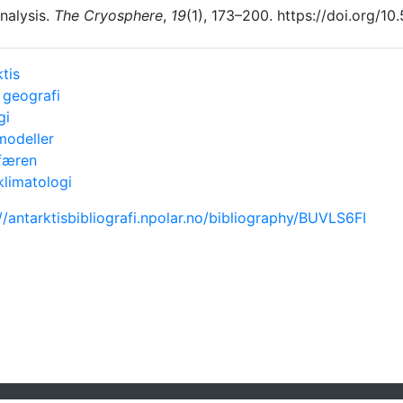
nalysis.
The Cryosphere
,
19
(1), 173–200. https://doi.org/1
tis
 geografi
gi
modeller
færen
klimatologi
//antarktisbibliografi.npolar.no/bibliography/BUVLS6FI