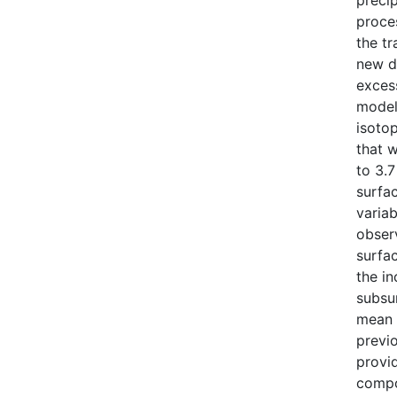
precip
proces
the tr
new d
exces
model
isoto
that w
to 3.
surfac
variab
obser
surfa
the i
subsur
mean 
previo
provid
compos