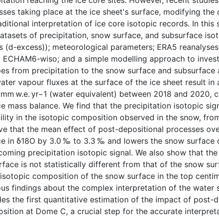
itation reaching the ice core sites. However, recent studie
ses taking place at the ice sheet's surface, modifying the o
aditional interpretation of ice core isotopic records. In thi
atasets of precipitation, snow surface, and subsurface is
s (d-excess)); meteorological parameters; ERA5 reanalyses
 ECHAM6-wiso; and a simple modelling approach to investig
pes from precipitation to the snow surface and subsurface 
ater vapour fluxes at the surface of the ice sheet result in
7 mm w.e. yr−1 (water equivalent) between 2018 and 2020, c
e mass balance. We find that the precipitation isotopic sig
ility in the isotopic composition observed in the snow, fro
ve that the mean effect of post-depositional processes ove
ce in δ18O by 3.0 ‰ to 3.3 ‰ and lowers the snow surface
ncoming precipitation isotopic signal. We also show that t
face is not statistically different from that of the snow sur
isotopic composition of the snow surface in the top centi
us findings about the complex interpretation of the water s
es the first quantitative estimation of the impact of post
ition at Dome C, a crucial step for the accurate interpreta