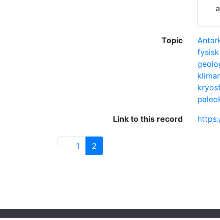
a
Topic
Antark
fysisk
geolo
klima
kryos
paleo
Link to this record
https:
1
2