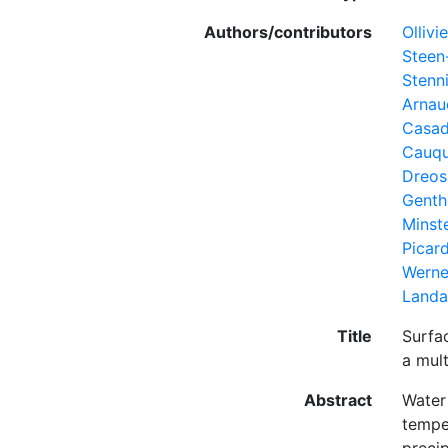
Authors/contributors
Ollivier
Steen
Stenni
Arnaud
Casad
Cauqu
Dreoss
Genth
Minste
Picard
Werne
Landai
Title
Surfa
a mul
Abstract
Water 
tempe