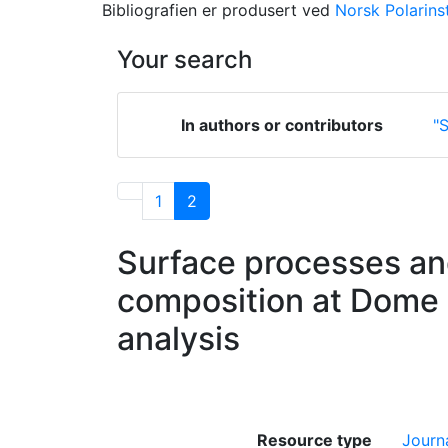
Bibliografien er produsert ved
Norsk Polarinst
Your search
In authors or contributors
"S
1
2
Surface processes and
composition at Dome C
analysis
Resource type
Journa