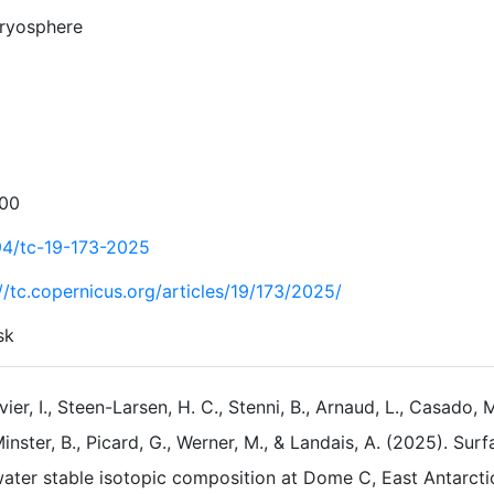
ryosphere
00
94/tc-19-173-2025
//tc.copernicus.org/articles/19/173/2025/
sk
ivier, I., Steen-Larsen, H. C., Stenni, B., Arnaud, L., Casado,
inster, B., Picard, G., Werner, M., & Landais, A. (2025). Su
ater stable isotopic composition at Dome C, East Antarcti