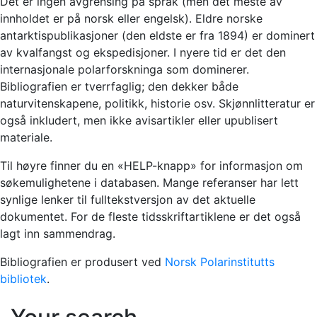
Det er ingen avgrensing på språk (men det meste av
innholdet er på norsk eller engelsk). Eldre norske
antarktispublikasjoner (den eldste er fra 1894) er dominert
av kvalfangst og ekspedisjoner. I nyere tid er det den
internasjonale polarforskninga som dominerer.
Bibliografien er tverrfaglig; den dekker både
naturvitenskapene, politikk, historie osv. Skjønnlitteratur er
også inkludert, men ikke avisartikler eller upublisert
materiale.
Til høyre finner du en «HELP-knapp» for informasjon om
søkemulighetene i databasen. Mange referanser har lett
synlige lenker til fulltekstversjon av det aktuelle
dokumentet. For de fleste tidsskriftartiklene er det også
lagt inn sammendrag.
Bibliografien er produsert ved
Norsk Polarinstitutts
bibliotek
.