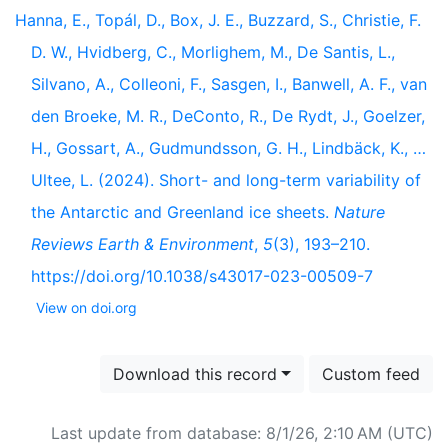
Hanna, E., Topál, D., Box, J. E., Buzzard, S., Christie, F.
D. W., Hvidberg, C., Morlighem, M., De Santis, L.,
Silvano, A., Colleoni, F., Sasgen, I., Banwell, A. F., van
den Broeke, M. R., DeConto, R., De Rydt, J., Goelzer,
H., Gossart, A., Gudmundsson, G. H., Lindbäck, K., …
Ultee, L. (2024). Short- and long-term variability of
the Antarctic and Greenland ice sheets.
Nature
Reviews Earth & Environment
,
5
(3), 193–210.
https://doi.org/10.1038/s43017-023-00509-7
View on doi.org
Download this record
Custom feed
Last update from database: 8/1/26, 2:10 AM (UTC)