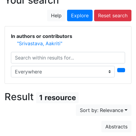
Your search
Help
Explore
Reset search
In authors or contributors
"Srivastava, Aakriti"
Search within results for...
Search in...
Result
1 resource
Sort by: Relevance
Abstracts