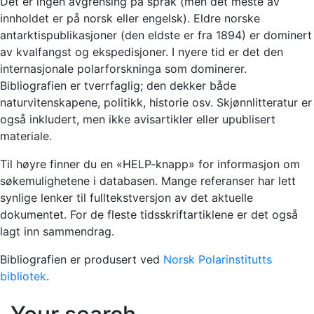
Det er ingen avgrensing på språk (men det meste av
innholdet er på norsk eller engelsk). Eldre norske
antarktispublikasjoner (den eldste er fra 1894) er dominert
av kvalfangst og ekspedisjoner. I nyere tid er det den
internasjonale polarforskninga som dominerer.
Bibliografien er tverrfaglig; den dekker både
naturvitenskapene, politikk, historie osv. Skjønnlitteratur er
også inkludert, men ikke avisartikler eller upublisert
materiale.
Til høyre finner du en «HELP-knapp» for informasjon om
søkemulighetene i databasen. Mange referanser har lett
synlige lenker til fulltekstversjon av det aktuelle
dokumentet. For de fleste tidsskriftartiklene er det også
lagt inn sammendrag.
Bibliografien er produsert ved
Norsk Polarinstitutts
bibliotek
.