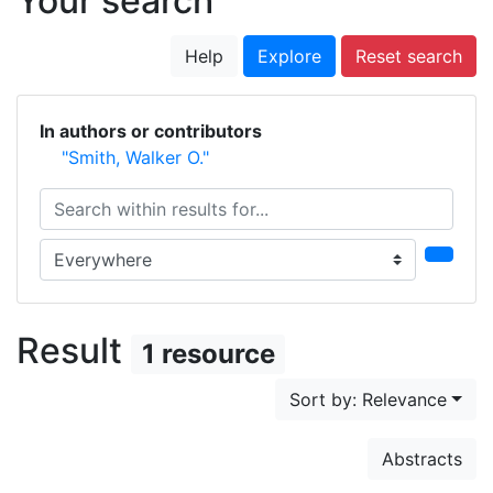
Your search
Help
Explore
Reset search
In authors or contributors
"Smith, Walker O."
Search within results for...
Search in...
Result
1 resource
Sort by: Relevance
Abstracts