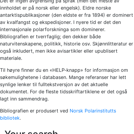
Det er ingen avgrensing på språk (men det meste av
innholdet er på norsk eller engelsk). Eldre norske
antarktispublikasjoner (den eldste er fra 1894) er dominert
av kvalfangst og ekspedisjoner. I nyere tid er det den
internasjonale polarforskninga som dominerer.
Bibliografien er tverrfaglig; den dekker både
naturvitenskapene, politikk, historie osv. Skjønnlitteratur er
også inkludert, men ikke avisartikler eller upublisert
materiale.
Til høyre finner du en «HELP-knapp» for informasjon om
søkemulighetene i databasen. Mange referanser har lett
synlige lenker til fulltekstversjon av det aktuelle
dokumentet. For de fleste tidsskriftartiklene er det også
lagt inn sammendrag.
Bibliografien er produsert ved
Norsk Polarinstitutts
bibliotek
.