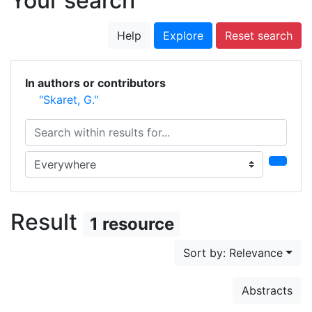
Your search
Help
Explore
Reset search
In authors or contributors
"Skaret, G."
Search within results for...
Search in...
Result
1 resource
Sort by: Relevance
Abstracts