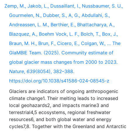
Zemp, M., Jakob, L., Dussaillant, I., Nussbaumer, S. U.,
Gourmelen, N., Dubber, S., A, G., Abdullahi, S.,
Andreassen, L. M., Berthier, E., Bhattacharya, A.,
Blazquez, A., Boehm Vock, L. F., Bolch, T., Box, J.,
Braun, M. H., Brun, F., Cicero, E., Colgan, W., … The
GlaMBIE Team. (2025). Community estimate of
global glacier mass changes from 2000 to 2023.
Nature
,
639
(8054), 382–388.
https://doi.org/10.1038/s41586-024-08545-z
Glaciers are indicators of ongoing anthropogenic
climate change1. Their melting leads to increased
local geohazards2, and impacts marine3 and
terrestrial4,5 ecosystems, regional freshwater
resources6, and both global water and energy
cycles7,8. Together with the Greenland and Antarctic