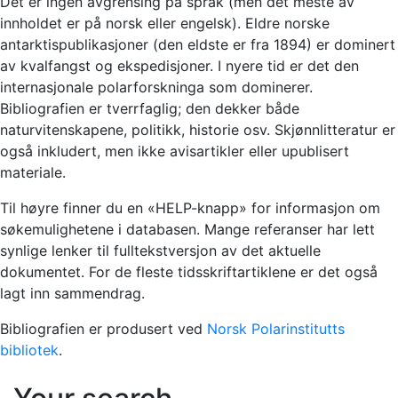
Det er ingen avgrensing på språk (men det meste av
innholdet er på norsk eller engelsk). Eldre norske
antarktispublikasjoner (den eldste er fra 1894) er dominert
av kvalfangst og ekspedisjoner. I nyere tid er det den
internasjonale polarforskninga som dominerer.
Bibliografien er tverrfaglig; den dekker både
naturvitenskapene, politikk, historie osv. Skjønnlitteratur er
også inkludert, men ikke avisartikler eller upublisert
materiale.
Til høyre finner du en «HELP-knapp» for informasjon om
søkemulighetene i databasen. Mange referanser har lett
synlige lenker til fulltekstversjon av det aktuelle
dokumentet. For de fleste tidsskriftartiklene er det også
lagt inn sammendrag.
Bibliografien er produsert ved
Norsk Polarinstitutts
bibliotek
.