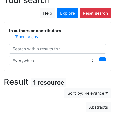
Your search
Help
Explore
Reset search
In authors or contributors
"Shen, Xiaoyi"
Search within results for...
Search in...
Result
1 resource
Sort by: Relevance
Abstracts