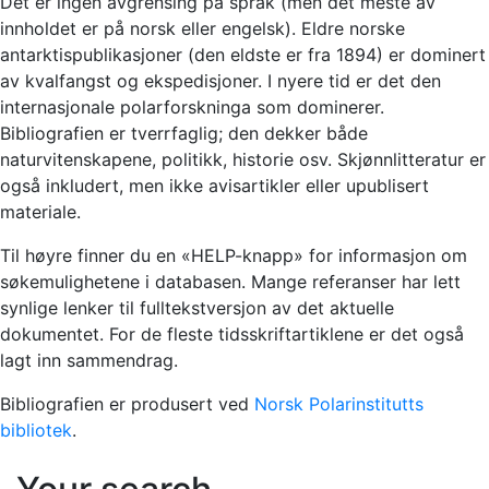
Det er ingen avgrensing på språk (men det meste av
innholdet er på norsk eller engelsk). Eldre norske
antarktispublikasjoner (den eldste er fra 1894) er dominert
av kvalfangst og ekspedisjoner. I nyere tid er det den
internasjonale polarforskninga som dominerer.
Bibliografien er tverrfaglig; den dekker både
naturvitenskapene, politikk, historie osv. Skjønnlitteratur er
også inkludert, men ikke avisartikler eller upublisert
materiale.
Til høyre finner du en «HELP-knapp» for informasjon om
søkemulighetene i databasen. Mange referanser har lett
synlige lenker til fulltekstversjon av det aktuelle
dokumentet. For de fleste tidsskriftartiklene er det også
lagt inn sammendrag.
Bibliografien er produsert ved
Norsk Polarinstitutts
bibliotek
.