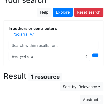
Your search
Help
Explore
Reset search
In authors or contributors
"Sciarra, A."
Search within results for...
Search in...
Result
1 resource
Sort by: Relevance
Abstracts