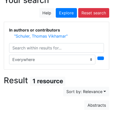
Your search
Help
Explore
Reset search
In authors or contributors
"Schuler, Thomas Vikhamar"
Search within results for...
Search in...
Result
1 resource
Sort by: Relevance
Abstracts