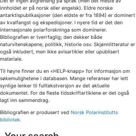
Det er ingen avgrensing på språk (men det meste av
innholdet er på norsk eller engelsk). Eldre norske
antarktispublikasjoner (den eldste er fra 1894) er dominert
av kvalfangst og ekspedisjoner. I nyere tid er det den
internasjonale polarforskninga som dominerer.
Bibliografien er tverrfaglig; den dekker både
naturvitenskapene, politikk, historie osv. Skjønnlitteratur er
også inkludert, men ikke avisartikler eller upublisert
materiale.
Til høyre finner du en «HELP-knapp» for informasjon om
søkemulighetene i databasen. Mange referanser har lett
synlige lenker til fulltekstversjon av det aktuelle
dokumentet. For de fleste tidsskriftartiklene er det også
lagt inn sammendrag.
Bibliografien er produsert ved
Norsk Polarinstitutts
bibliotek
.