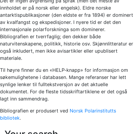
Det er ingen avgrensing på språk (men det meste av
innholdet er på norsk eller engelsk). Eldre norske
antarktispublikasjoner (den eldste er fra 1894) er dominert
av kvalfangst og ekspedisjoner. I nyere tid er det den
internasjonale polarforskninga som dominerer.
Bibliografien er tverrfaglig; den dekker både
naturvitenskapene, politikk, historie osv. Skjønnlitteratur er
også inkludert, men ikke avisartikler eller upublisert
materiale.
Til høyre finner du en «HELP-knapp» for informasjon om
søkemulighetene i databasen. Mange referanser har lett
synlige lenker til fulltekstversjon av det aktuelle
dokumentet. For de fleste tidsskriftartiklene er det også
lagt inn sammendrag.
Bibliografien er produsert ved
Norsk Polarinstitutts
bibliotek
.