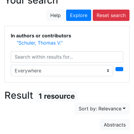
Your search
Help
Explore
Reset search
In authors or contributors
"Schuler, Thomas V."
Search within results for...
Search in...
Result
1 resource
Sort by: Relevance
Abstracts