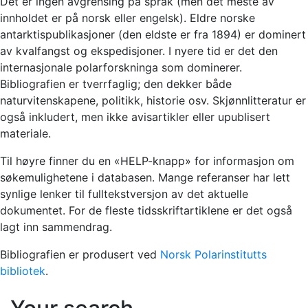
Det er ingen avgrensing på språk (men det meste av
innholdet er på norsk eller engelsk). Eldre norske
antarktispublikasjoner (den eldste er fra 1894) er dominert
av kvalfangst og ekspedisjoner. I nyere tid er det den
internasjonale polarforskninga som dominerer.
Bibliografien er tverrfaglig; den dekker både
naturvitenskapene, politikk, historie osv. Skjønnlitteratur er
også inkludert, men ikke avisartikler eller upublisert
materiale.
Til høyre finner du en «HELP-knapp» for informasjon om
søkemulighetene i databasen. Mange referanser har lett
synlige lenker til fulltekstversjon av det aktuelle
dokumentet. For de fleste tidsskriftartiklene er det også
lagt inn sammendrag.
Bibliografien er produsert ved
Norsk Polarinstitutts
bibliotek
.