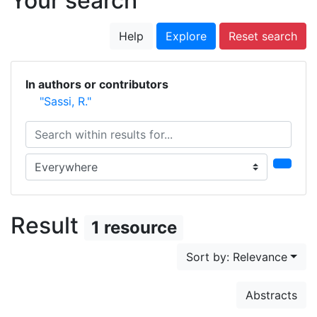
Your search
Help
Explore
Reset search
In authors or contributors
"Sassi, R."
Search within results for...
Search in...
Result
1 resource
Sort by: Relevance
Abstracts