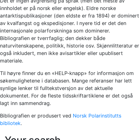
Det er ingen avgrensing på språk (men det meste av
innholdet er på norsk eller engelsk). Eldre norske
antarktispublikasjoner (den eldste er fra 1894) er dominert
av kvalfangst og ekspedisjoner. I nyere tid er det den
internasjonale polarforskninga som dominerer.
Bibliografien er tverrfaglig; den dekker både
naturvitenskapene, politikk, historie osv. Skjønnlitteratur er
også inkludert, men ikke avisartikler eller upublisert
materiale.
Til høyre finner du en «HELP-knapp» for informasjon om
søkemulighetene i databasen. Mange referanser har lett
synlige lenker til fulltekstversjon av det aktuelle
dokumentet. For de fleste tidsskriftartiklene er det også
lagt inn sammendrag.
Bibliografien er produsert ved
Norsk Polarinstitutts
bibliotek
.