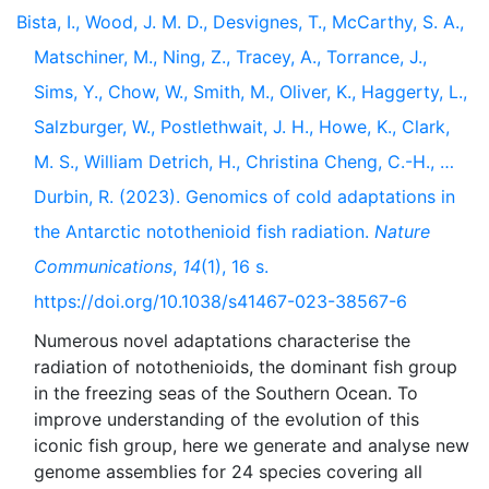
Bista, I., Wood, J. M. D., Desvignes, T., McCarthy, S. A.,
Matschiner, M., Ning, Z., Tracey, A., Torrance, J.,
Sims, Y., Chow, W., Smith, M., Oliver, K., Haggerty, L.,
Salzburger, W., Postlethwait, J. H., Howe, K., Clark,
M. S., William Detrich, H., Christina Cheng, C.-H., …
Durbin, R. (2023). Genomics of cold adaptations in
the Antarctic notothenioid fish radiation.
Nature
Communications
,
14
(1), 16 s.
https://doi.org/10.1038/s41467-023-38567-6
Numerous novel adaptations characterise the
radiation of notothenioids, the dominant fish group
in the freezing seas of the Southern Ocean. To
improve understanding of the evolution of this
iconic fish group, here we generate and analyse new
genome assemblies for 24 species covering all