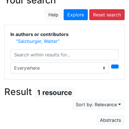
Your search
Help
Explore
Reset search
In authors or contributors
"Salzburger, Walter"
Search within results for...
Search in...
Result
1 resource
Sort by: Relevance
Abstracts