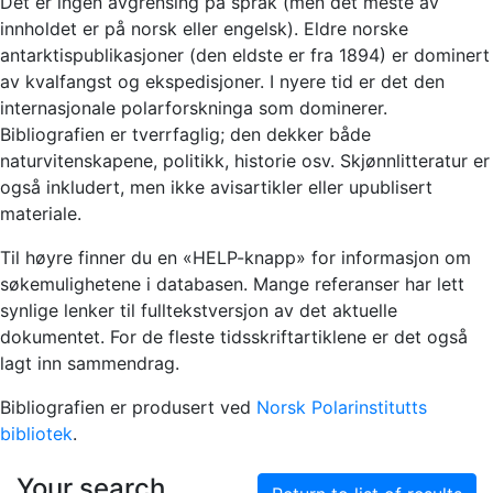
Det er ingen avgrensing på språk (men det meste av
innholdet er på norsk eller engelsk). Eldre norske
antarktispublikasjoner (den eldste er fra 1894) er dominert
av kvalfangst og ekspedisjoner. I nyere tid er det den
internasjonale polarforskninga som dominerer.
Bibliografien er tverrfaglig; den dekker både
naturvitenskapene, politikk, historie osv. Skjønnlitteratur er
også inkludert, men ikke avisartikler eller upublisert
materiale.
Til høyre finner du en «HELP-knapp» for informasjon om
søkemulighetene i databasen. Mange referanser har lett
synlige lenker til fulltekstversjon av det aktuelle
dokumentet. For de fleste tidsskriftartiklene er det også
lagt inn sammendrag.
Bibliografien er produsert ved
Norsk Polarinstitutts
bibliotek
.
Your search