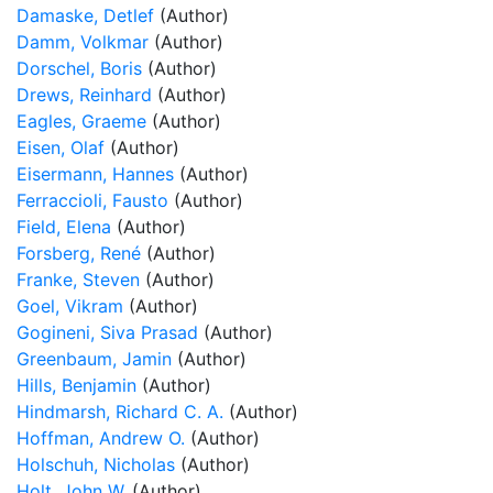
Damaske, Detlef
(Author)
Damm, Volkmar
(Author)
Dorschel, Boris
(Author)
Drews, Reinhard
(Author)
Eagles, Graeme
(Author)
Eisen, Olaf
(Author)
Eisermann, Hannes
(Author)
Ferraccioli, Fausto
(Author)
Field, Elena
(Author)
Forsberg, René
(Author)
Franke, Steven
(Author)
Goel, Vikram
(Author)
Gogineni, Siva Prasad
(Author)
Greenbaum, Jamin
(Author)
Hills, Benjamin
(Author)
Hindmarsh, Richard C. A.
(Author)
Hoffman, Andrew O.
(Author)
Holschuh, Nicholas
(Author)
Holt, John W.
(Author)