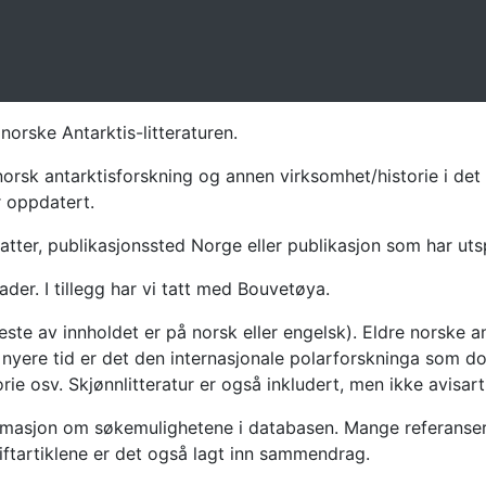
norske Antarktis-litteraturen.
norsk antarktisforskning og annen virksomhet/historie i det 
r oppdatert.
atter, publikasjonssted Norge eller publikasjon som har uts
ader. I tillegg har vi tatt med Bouvetøya.
te av innholdet er på norsk eller engelsk). Eldre norske an
nyere tid er det den internasjonale polarforskninga som dom
ie osv. Skjønnlitteratur er også inkludert, men ikke avisarti
masjon om søkemulighetene i databasen. Mange referanser har
riftartiklene er det også lagt inn sammendrag.