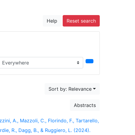
Help
Reset search
earch in...
Sort by: Relevance
Abstracts
ini, A., Mazzoli, C., Florindo, F., Tartarello,
rdie, R., Dagg, B., & Ruggiero, L. (2024).