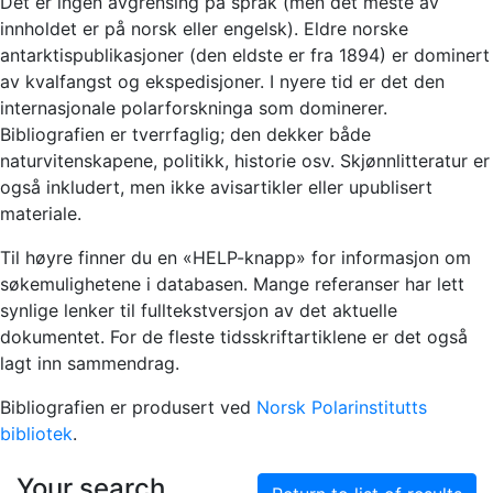
Det er ingen avgrensing på språk (men det meste av
innholdet er på norsk eller engelsk). Eldre norske
antarktispublikasjoner (den eldste er fra 1894) er dominert
av kvalfangst og ekspedisjoner. I nyere tid er det den
internasjonale polarforskninga som dominerer.
Bibliografien er tverrfaglig; den dekker både
naturvitenskapene, politikk, historie osv. Skjønnlitteratur er
også inkludert, men ikke avisartikler eller upublisert
materiale.
Til høyre finner du en «HELP-knapp» for informasjon om
søkemulighetene i databasen. Mange referanser har lett
synlige lenker til fulltekstversjon av det aktuelle
dokumentet. For de fleste tidsskriftartiklene er det også
lagt inn sammendrag.
Bibliografien er produsert ved
Norsk Polarinstitutts
bibliotek
.
Your search