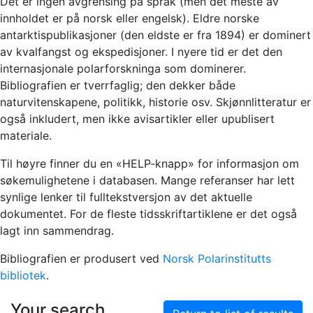
Det er ingen avgrensing på språk (men det meste av
innholdet er på norsk eller engelsk). Eldre norske
antarktispublikasjoner (den eldste er fra 1894) er dominert
av kvalfangst og ekspedisjoner. I nyere tid er det den
internasjonale polarforskninga som dominerer.
Bibliografien er tverrfaglig; den dekker både
naturvitenskapene, politikk, historie osv. Skjønnlitteratur er
også inkludert, men ikke avisartikler eller upublisert
materiale.
Til høyre finner du en «HELP-knapp» for informasjon om
søkemulighetene i databasen. Mange referanser har lett
synlige lenker til fulltekstversjon av det aktuelle
dokumentet. For de fleste tidsskriftartiklene er det også
lagt inn sammendrag.
Bibliografien er produsert ved
Norsk Polarinstitutts
bibliotek
.
Your search