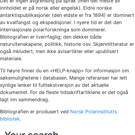
Det er ingen avgrensing på språk (men det meste av
innholdet er på norsk eller engelsk). Eldre norske
antarktispublikasjoner (den eldste er fra 1894) er dominert
av kvalfangst og ekspedisjoner. I nyere tid er det den
internasjonale polarforskninga som dominerer.
Bibliografien er tverrfaglig; den dekker både
naturvitenskapene, politikk, historie osv. Skjønnlitteratur er
også inkludert, men ikke avisartikler eller upublisert
materiale.
Til høyre finner du en «HELP-knapp» for informasjon om
søkemulighetene i databasen. Mange referanser har lett
synlige lenker til fulltekstversjon av det aktuelle
dokumentet. For de fleste tidsskriftartiklene er det også
lagt inn sammendrag.
Bibliografien er produsert ved
Norsk Polarinstitutts
bibliotek
.