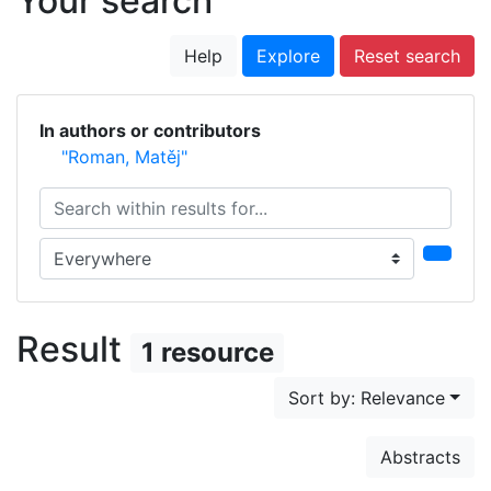
Your search
Help
Explore
Reset search
In authors or contributors
"Roman, Matěj"
Search within results for...
Search in...
Result
1 resource
Sort by: Relevance
Abstracts