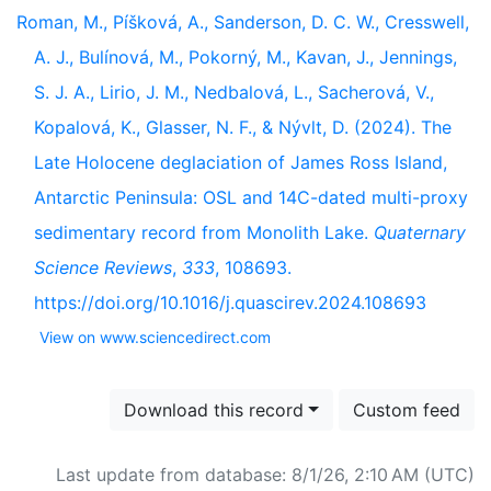
Roman, M., Píšková, A., Sanderson, D. C. W., Cresswell,
A. J., Bulínová, M., Pokorný, M., Kavan, J., Jennings,
S. J. A., Lirio, J. M., Nedbalová, L., Sacherová, V.,
Kopalová, K., Glasser, N. F., & Nývlt, D. (2024). The
Late Holocene deglaciation of James Ross Island,
Antarctic Peninsula: OSL and 14C-dated multi-proxy
sedimentary record from Monolith Lake.
Quaternary
Science Reviews
,
333
, 108693.
https://doi.org/10.1016/j.quascirev.2024.108693
View on www.sciencedirect.com
Download this record
Custom feed
Last update from database: 8/1/26, 2:10 AM (UTC)