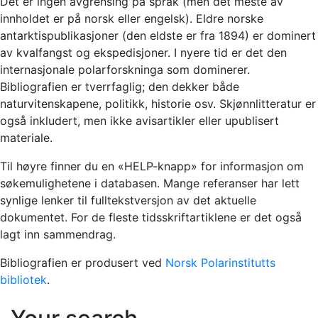
Det er ingen avgrensing på språk (men det meste av
innholdet er på norsk eller engelsk). Eldre norske
antarktispublikasjoner (den eldste er fra 1894) er dominert
av kvalfangst og ekspedisjoner. I nyere tid er det den
internasjonale polarforskninga som dominerer.
Bibliografien er tverrfaglig; den dekker både
naturvitenskapene, politikk, historie osv. Skjønnlitteratur er
også inkludert, men ikke avisartikler eller upublisert
materiale.
Til høyre finner du en «HELP-knapp» for informasjon om
søkemulighetene i databasen. Mange referanser har lett
synlige lenker til fulltekstversjon av det aktuelle
dokumentet. For de fleste tidsskriftartiklene er det også
lagt inn sammendrag.
Bibliografien er produsert ved
Norsk Polarinstitutts
bibliotek
.