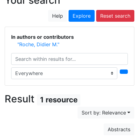
Your search
Help
Explore
Reset search
In authors or contributors
"Roche, Didier M."
Search within results for...
Search in...
Result
1 resource
Sort by: Relevance
Abstracts