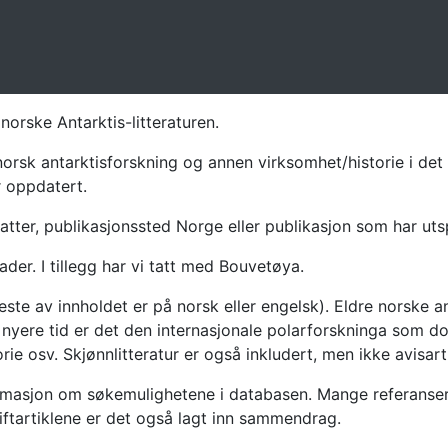
norske Antarktis-litteraturen.
norsk antarktisforskning og annen virksomhet/historie i det 
r oppdatert.
atter, publikasjonssted Norge eller publikasjon som har uts
ader. I tillegg har vi tatt med Bouvetøya.
te av innholdet er på norsk eller engelsk). Eldre norske an
nyere tid er det den internasjonale polarforskninga som dom
ie osv. Skjønnlitteratur er også inkludert, men ikke avisarti
masjon om søkemulighetene i databasen. Mange referanser har
riftartiklene er det også lagt inn sammendrag.