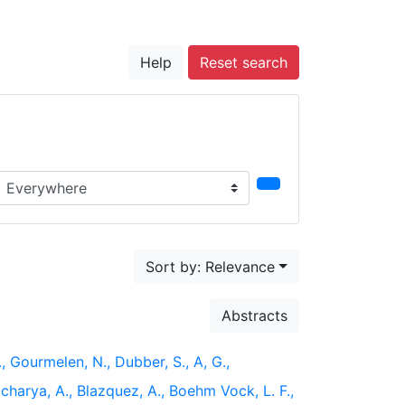
Help
Reset search
earch in...
Sort by: Relevance
Abstracts
., Gourmelen, N., Dubber, S., A, G.,
acharya, A., Blazquez, A., Boehm Vock, L. F.,