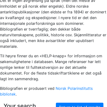
Det er ingen avgrensing på språk (men det meste av
innholdet er på norsk eller engelsk). Eldre norske
antarktispublikasjoner (den eldste er fra 1894) er dominert
av kvalfangst og ekspedisjoner. I nyere tid er det den
internasjonale polarforskninga som dominerer.
Bibliografien er tverrfaglig; den dekker både
naturvitenskapene, politikk, historie osv. Skjønnlitteratur er
også inkludert, men ikke avisartikler eller upublisert
materiale.
Til høyre finner du en «HELP-knapp» for informasjon om
søkemulighetene i databasen. Mange referanser har lett
synlige lenker til fulltekstversjon av det aktuelle
dokumentet. For de fleste tidsskriftartiklene er det også
lagt inn sammendrag.
Bibliografien er produsert ved
Norsk Polarinstitutts
bibliotek
.
Your search