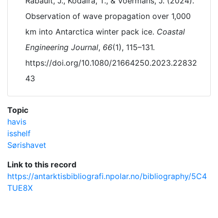
Rabault, J., Kodaira, T., & Voermans, J. (2024).
Observation of wave propagation over 1,000
km into Antarctica winter pack ice.
Coastal
Engineering Journal
,
66
(1), 115–131.
https://doi.org/10.1080/21664250.2023.22832
43
Topic
havis
isshelf
Sørishavet
Link to this record
https://antarktisbibliografi.npolar.no/bibliography/5C4
TUE8X