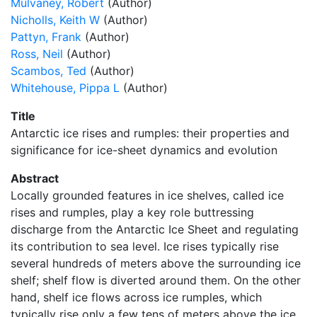
Mulvaney, Robert
(Author)
Nicholls, Keith W
(Author)
Pattyn, Frank
(Author)
Ross, Neil
(Author)
Scambos, Ted
(Author)
Whitehouse, Pippa L
(Author)
Title
Antarctic ice rises and rumples: their properties and
significance for ice-sheet dynamics and evolution
Abstract
Locally grounded features in ice shelves, called ice
rises and rumples, play a key role buttressing
discharge from the Antarctic Ice Sheet and regulating
its contribution to sea level. Ice rises typically rise
several hundreds of meters above the surrounding ice
shelf; shelf flow is diverted around them. On the other
hand, shelf ice flows across ice rumples, which
typically rise only a few tens of meters above the ice