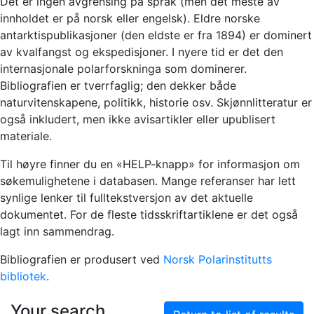
Det er ingen avgrensing på språk (men det meste av
innholdet er på norsk eller engelsk). Eldre norske
antarktispublikasjoner (den eldste er fra 1894) er dominert
av kvalfangst og ekspedisjoner. I nyere tid er det den
internasjonale polarforskninga som dominerer.
Bibliografien er tverrfaglig; den dekker både
naturvitenskapene, politikk, historie osv. Skjønnlitteratur er
også inkludert, men ikke avisartikler eller upublisert
materiale.
Til høyre finner du en «HELP-knapp» for informasjon om
søkemulighetene i databasen. Mange referanser har lett
synlige lenker til fulltekstversjon av det aktuelle
dokumentet. For de fleste tidsskriftartiklene er det også
lagt inn sammendrag.
Bibliografien er produsert ved
Norsk Polarinstitutts
bibliotek
.
Your search